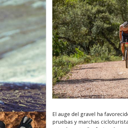
o
r
El auge del gravel ha favoreci
pruebas y marchas cicloturista