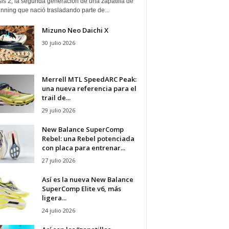
is 2, la segunda generación de una zapatilla de
running que nació trasladando parte de...
Mizuno Neo Daichi X
30 julio 2026
Merrell MTL SpeedARC Peak:
una nueva referencia para el
trail de...
29 julio 2026
New Balance SuperComp
Rebel: una Rebel potenciada
con placa para entrenar...
27 julio 2026
Así es la nueva New Balance
SuperComp Elite v6, más
ligera...
24 julio 2026