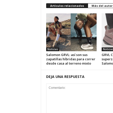
Artículos relacionados
Más del autor
Noticias
Noticia
Salomon GRVL: así son sus
GRVL C
zapatillas híbridas para correr
superza
desde casa al terreno mixto
Salom
DEJA UNA RESPUESTA