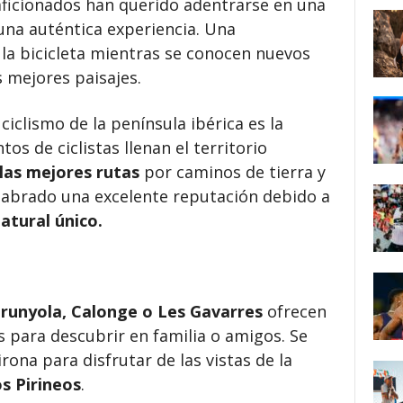
aficionados han querido adentrarse en una
 una auténtica experiencia. Una
la bicicleta mientras se conocen nuevos
s mejores paisajes.
ciclismo de la península ibérica es la
os de ciclistas llenan el territorio
 las mejores rutas
por caminos de tierra y
 labrado una excelente reputación debido a
atural único.
runyola, Calonge o Les Gavarres
ofrecen
s para descubrir en familia o amigos. Se
irona para d
isfrutar de las vistas de la
s Pirineos
.