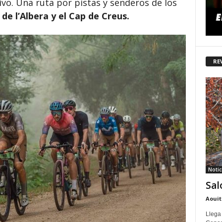
ivo. Una ruta por pistas y senderos de los
de l’Albera y el Cap de Creus.
RE
Notic
Sal
Aouit
Llega