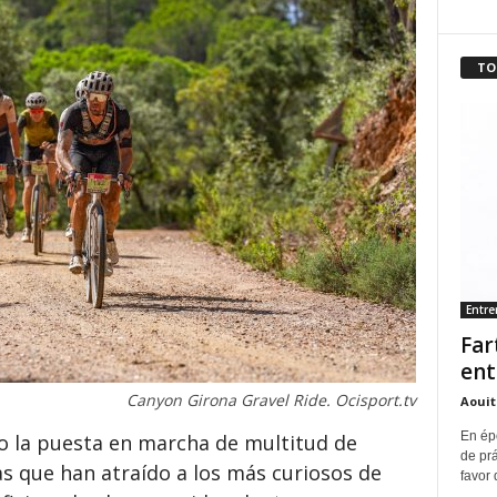
TO
Entr
Far
ent
Canyon Girona Gravel Ride. Ocisport.tv
Aouit
En ép
do la puesta en marcha de multitud de
de pr
s que han atraído a los más curiosos de
favor 