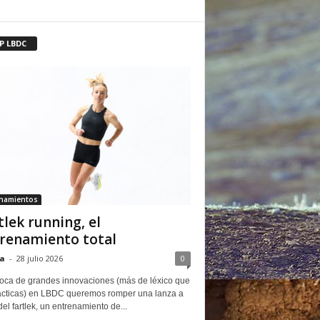
P LBDC
enamientos
tlek running, el
renamiento total
a
-
28 julio 2026
0
oca de grandes innovaciones (más de léxico que
ácticas) en LBDC queremos romper una lanza a
del fartlek, un entrenamiento de...