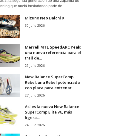
is 2, la segunda generación de una zapatilla de
running que nació trasladando parte de...
Mizuno Neo Daichi X
30 julio 2026
Merrell MTL SpeedARC Peak:
una nueva referencia para el
trail de...
29 julio 2026
New Balance SuperComp
Rebel: una Rebel potenciada
con placa para entrenar...
27 julio 2026
Así es la nueva New Balance
SuperComp Elite v6, más
ligera...
24 julio 2026