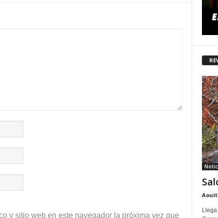
RE
Notic
Sal
Aouit
Llega
co y sitio web en este navegador la próxima vez que