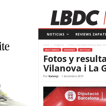
L
NOTICIAS
REVIEWS ZAPAT
a
B
Inicio
Imágenes
Fotos y resultados Fenexy Race, Vi
o
MULTIMEDIA
IMÁGENES
NOTICIAS
l
Fotos y result
s
a
Vilanova i La 
d
e
l
Por
Kalenji
-
1 diciembre 2013
C
o
r
r
e
d