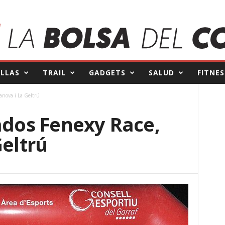
ILLAS
TRAIL
GADGETS
SALUD
FITNES
lanova i La Geltrú
ados Fenexy Race,
Geltrú