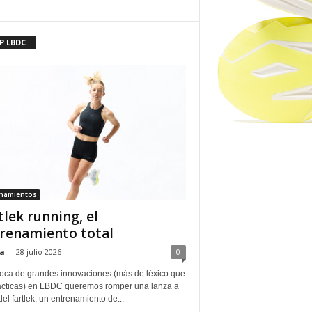
P LBDC
enamientos
tlek running, el
renamiento total
a
-
28 julio 2026
0
oca de grandes innovaciones (más de léxico que
ácticas) en LBDC queremos romper una lanza a
del fartlek, un entrenamiento de...