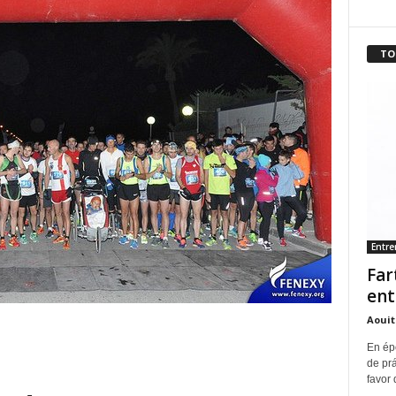
TO
Entr
Far
ent
Aouit
En ép
de pr
favor 