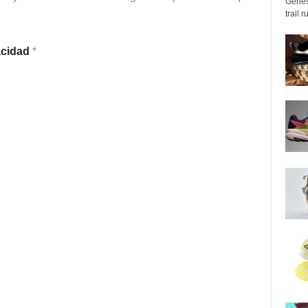
Genes
trail 
vacidad
*