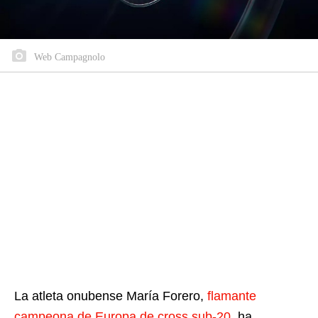
Web Campagnolo
La atleta onubense María Forero,
flamante
campeona de Europa de cross sub-20
, ha