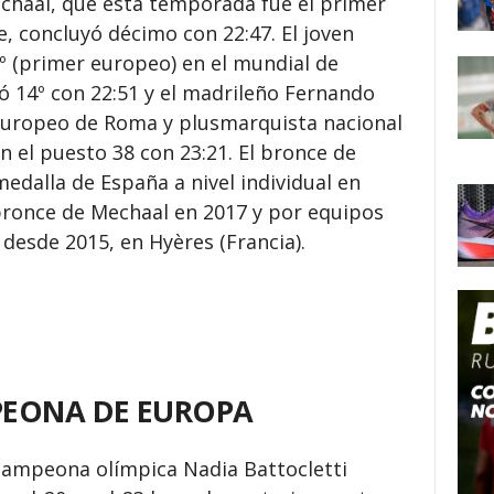
echaal, que esta temporada fue el primer
, concluyó décimo con 22:47. El joven
º (primer europeo) en el mundial de
zó 14º con 22:51 y el madrileño Fernando
europeo de Roma y plusmarquista nacional
n el puesto 38 con 23:21. El bronce de
dalla de España a nivel individual en
bronce de Mechaal en 2017 y por equipos
desde 2015, en Hyères (Francia).
PEONA DE EUROPA
campeona olímpica Nadia Battocletti