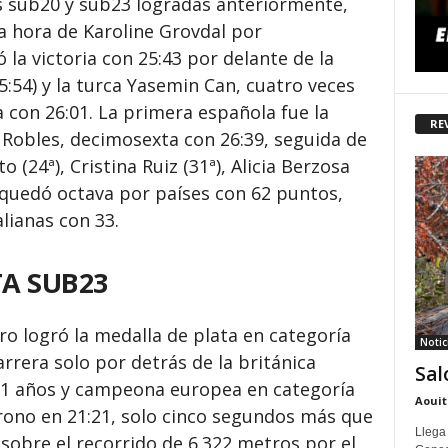
as sub20 y sub23 logradas anteriormente,
a hora de Karoline Grovdal por
ó la victoria con 25:43 por delante de la
:54) y la turca Yasemin Can, cuatro veces
con 26:01. La primera española fue la
RE
a Robles, decimosexta con 26:39, seguida de
to (24ª), Cristina Ruiz (31ª), Alicia Berzosa
a quedó octava por países con 62 puntos,
lianas con 33.
A SUB23
o logró la medalla de plata en categoría
Notic
rrera solo por detrás de la británica
Sal
21 años y campeona europea en categoría
Aouit
crono en 21:21, solo cinco segundos más que
Llega
 sobre el recorrido de 6.322 metros por el