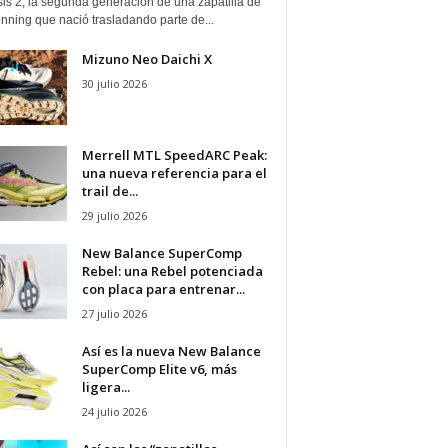
is 2, la segunda generación de una zapatilla de
running que nació trasladando parte de...
Mizuno Neo Daichi X
30 julio 2026
Merrell MTL SpeedARC Peak:
una nueva referencia para el
trail de...
29 julio 2026
New Balance SuperComp
Rebel: una Rebel potenciada
con placa para entrenar...
27 julio 2026
Así es la nueva New Balance
SuperComp Elite v6, más
ligera...
24 julio 2026