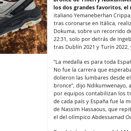
los dos grandes favoritos, e
italiano Yemaneberhan Crippa,
tras coronarse en Itálica, real
Dokuma, sobre un recorrido de
22:31, solo por detrás de Inge
tras Dublín 2021 y Turín 2022, 
“La medalla es para toda Espa
No fue la carrera que espera
dolieron las lumbares desde e
bronce”, dijo Ndikumwenayo, al 
por equipos contabilizan los 
de cada país y España fue la 
de Nassim Hassaous, que repit
el del olímpico Abdessamad Ou