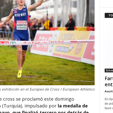
TO
Entr
Far
ent
u exhibición en el Europeo de Cross / European Athletics
Aouit
de cross se proclamó este domingo
En ép
de pr
 (Turquía), impulsado por
la medalla de
favor 
yo, que finalizó tercero por detrás de