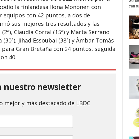
Genes
odio la finlandesa Ilona Mononen con
trail 
r equipos con 42 puntos, a dos de
umó sus mejores tres resultados y las
(2ª), Claudia Corral (15ª) y Marta Serrano
sa (30ª), Jihad Essoubai (38ª) y Àmbar Tomàs
fue para Gran Bretaña con 24 puntos, seguida
on 40.
a nuestro newsletter
 lo mejor y más destacado de LBDC