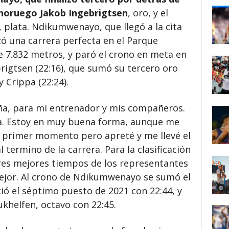
l noruego Jakob Ingebrigtsen
, oro, y el
 plata. Ndikumwenayo, que llegó a la cita
izó una carrera perfecta en el Parque
 7.832 metros, y paró el crono en meta en
brigtsen (22:16), que sumó su tercero oro
y Crippa (22:24).
ña, para mi entrenador y mis compañeros.
ba. Estoy en muy buena forma, aunque me
l primer momento pero apreté y me llevé el
termino de la carrera. Para la clasificación
tres mejores tiempos de los representantes
mejor. Al crono de Ndikumwenayo se sumó el
ió el séptimo puesto de 2021 con 22:44, y
khelfen, octavo con 22:45.