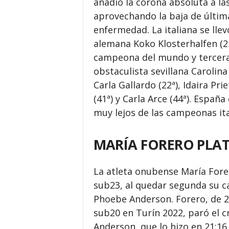
añadió la corona absoluta a l
aprovechando la baja de últim
enfermedad. La italiana se llev
alemana Koko Klosterhalfen (25
campeona del mundo y tercera 
obstaculista sevillana Carolin
Carla Gallardo (22ª), Idaira Prie
(41ª) y Carla Arce (44ª). Españ
muy lejos de las campeonas ita
MARÍA FORERO PLAT
La atleta onubense María Forer
sub23, al quedar segunda su ca
Phoebe Anderson. Forero, de 
sub20 en Turín 2022, paró el 
Anderson, que lo hizo en 21:16