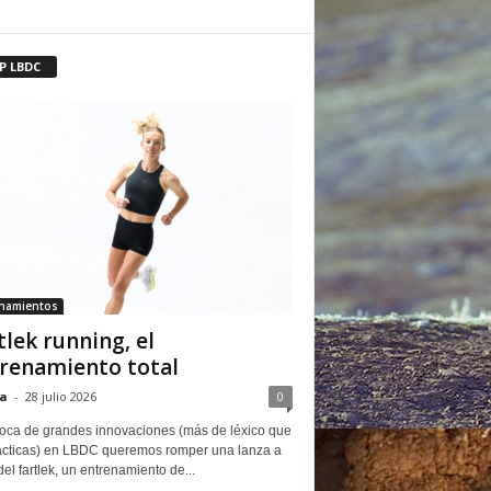
P LBDC
enamientos
tlek running, el
renamiento total
a
-
28 julio 2026
0
oca de grandes innovaciones (más de léxico que
ácticas) en LBDC queremos romper una lanza a
del fartlek, un entrenamiento de...