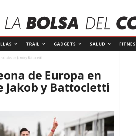
ILLAS
TRAIL
GADGETS
SALUD
FITNES
citales de Jakob y Battocletti
eona de Europa en
e Jakob y Battocletti