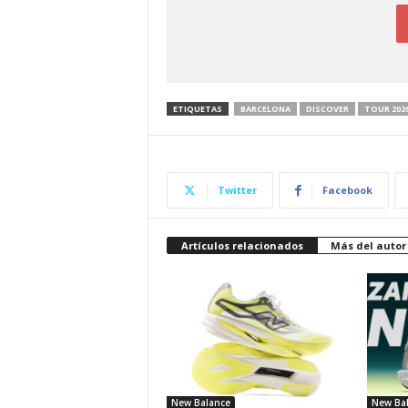
ETIQUETAS
BARCELONA
DISCOVER
TOUR 202
Twitter
Facebook
Artículos relacionados
Más del autor
New Balance
New Ba