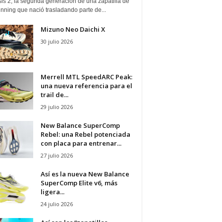
is 2, la segunda generación de una zapatilla de
running que nació trasladando parte de...
Mizuno Neo Daichi X
30 julio 2026
Merrell MTL SpeedARC Peak:
una nueva referencia para el
trail de...
29 julio 2026
New Balance SuperComp
Rebel: una Rebel potenciada
con placa para entrenar...
27 julio 2026
Así es la nueva New Balance
SuperComp Elite v6, más
ligera...
24 julio 2026