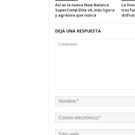
Así es la nueva New Balance
La lín
SuperComp Elite v6, más ligera
tres fo
y agresiva que nunca
disfru
DEJA UNA RESPUESTA