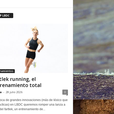
P LBDC
enamientos
tlek running, el
renamiento total
a
-
28 julio 2026
0
oca de grandes innovaciones (más de léxico que
ácticas) en LBDC queremos romper una lanza a
del fartlek, un entrenamiento de...