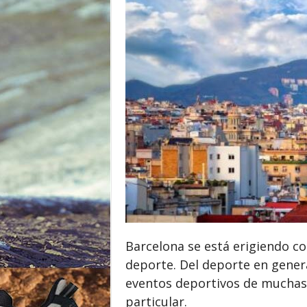
o
r
Barcelona se está erigiendo c
deporte. Del deporte en gener
eventos deportivos de muchas d
particular.