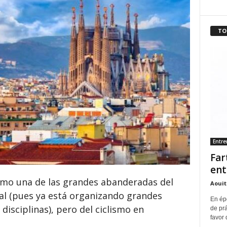
TO
Entr
Far
ent
omo una de las grandes abanderadas del
Aouit
al (pues ya está organizando grandes
En ép
isciplinas), pero del ciclismo en
de pr
favor 