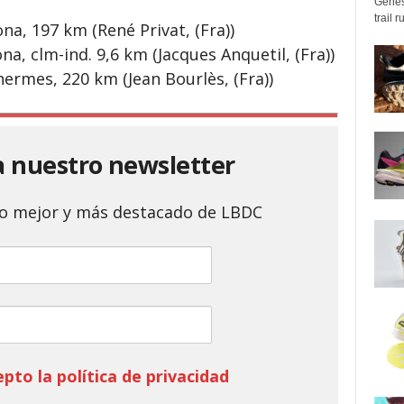
Genes
trail 
a, ​​197 km (René Privat, (Fra))
a, ​clm-ind. 9,6 km (Jacques Anquetil, (Fra))
hermes, 220 km (Jean Bourlès, (Fra))
a nuestro newsletter
 lo mejor y más destacado de LBDC
epto la política de privacidad