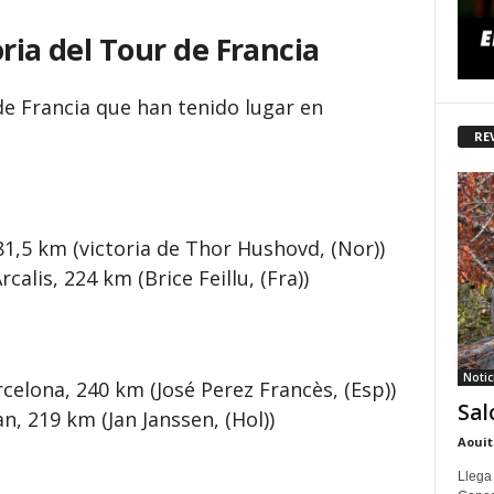
ria del Tour de Francia
de Francia que han tenido lugar en
RE
181,5 km (victoria de Thor Hushovd, (Nor))
alis, 224 km (Brice Feillu, (Fra))
Notic
celona, 240 km (José Perez Francès, (Esp))
Sal
n, 219 km (Jan Janssen, (Hol))
Aouit
Llega