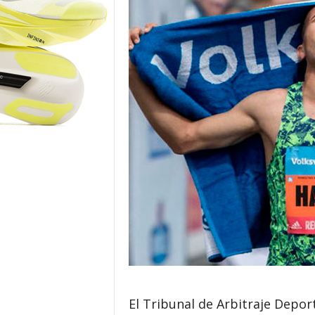
o
r
El Tribunal de Arbitraje Depor