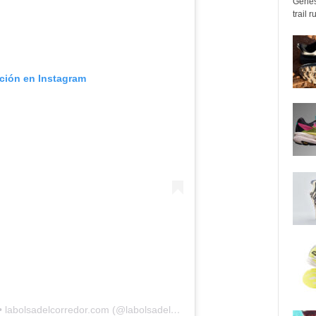
Genes
trail 
ación en Instagram
Una publicación compartida por LBDC • labolsadelcorredor.com (@labolsadelcorredor)