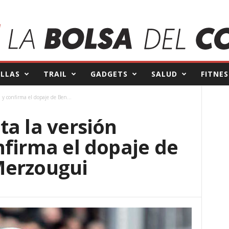
ILLAS
TRAIL
GADGETS
SALUD
FITNES
 y confirma el dopaje de Ben...
ta la versión
nfirma el dopaje de
Merzougui