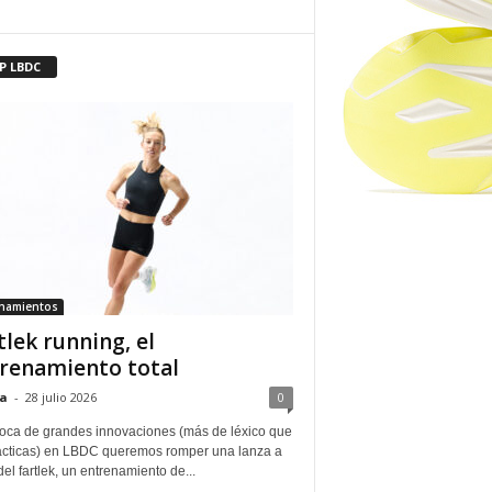
P LBDC
enamientos
tlek running, el
renamiento total
a
-
28 julio 2026
0
oca de grandes innovaciones (más de léxico que
ácticas) en LBDC queremos romper una lanza a
del fartlek, un entrenamiento de...