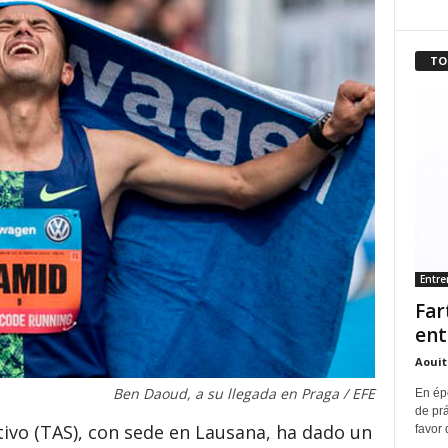
TO
Entr
Far
ent
Aouit
Ben Daoud, a su llegada en Praga / EFE
En ép
de pr
tivo (TAS), con sede en Lausana, ha dado un
favor 