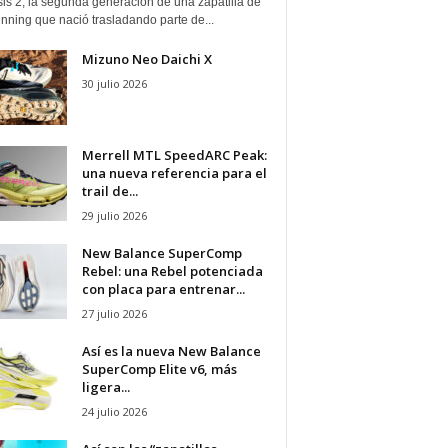
is 2, la segunda generación de una zapatilla de
running que nació trasladando parte de...
Mizuno Neo Daichi X
30 julio 2026
Merrell MTL SpeedARC Peak:
una nueva referencia para el
trail de...
29 julio 2026
New Balance SuperComp
Rebel: una Rebel potenciada
con placa para entrenar...
27 julio 2026
Así es la nueva New Balance
SuperComp Elite v6, más
ligera...
24 julio 2026