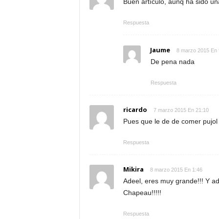
Buen artículo, aunq ha sido u
Respuesta
Jaume
8 marzo 2015 En 
De pena nada
Respuesta
ricardo
7 marzo 2015 En 21:10
Pues que le de de comer pujol
Respuesta
Mikira
8 marzo 2015 En 1:46
Adeel, eres muy grande!!! Y a
Chapeau!!!!!
Respuesta