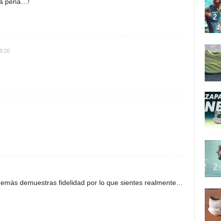
na pena…!
9:20
demás demuestras fidelidad por lo que sientes realmente…