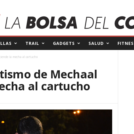
ILLAS
TRAIL
GADGETS
SALUD
FITNES
iende la mecha al cartucho
tismo de Mechaal
echa al cartucho