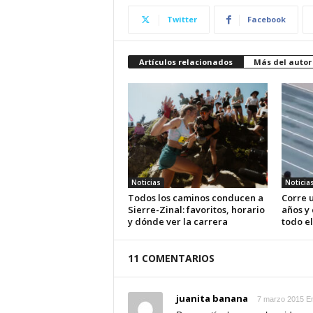
Twitter
Facebook
Artículos relacionados
Más del autor
Noticias
Noticia
Todos los caminos conducen a
Corre u
Sierre-Zinal: favoritos, horario
años y
y dónde ver la carrera
todo el
11 COMENTARIOS
juanita banana
7 marzo 2015 E