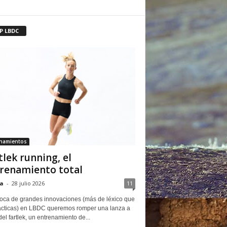
P LBDC
enamientos
tlek running, el
renamiento total
a
-
28 julio 2026
11
oca de grandes innovaciones (más de léxico que
ácticas) en LBDC queremos romper una lanza a
del fartlek, un entrenamiento de...