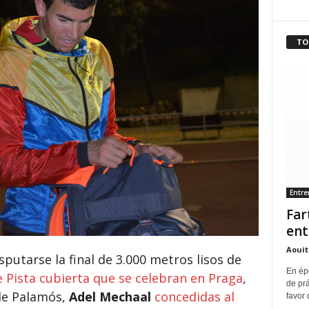
TO
Entr
Far
ent
Aouit
putarse la final de 3.000 metros lisos de
En ép
Pista cubierta que se celebran en Praga
,
de pr
 de Palamós,
Adel Mechaal
concedidas al
favor 