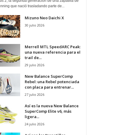
is 2, la segunda generación de una zapatilla de
running que nació trasladando parte de...
Mizuno Neo Daichi X
30 julio 2026
Merrell MTL SpeedARC Peak:
una nueva referencia para el
trail de...
29 julio 2026
New Balance SuperComp
Rebel: una Rebel potenciada
con placa para entrenar...
27 julio 2026
Así es la nueva New Balance
SuperComp Elite v6, más
ligera...
24 julio 2026