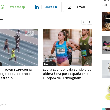
Genes
trail 
WhatsApp
Linkedin
Email
s
Noticias
n 100 en 10.99 con 13
Laura Luengo, baja sensible de
 deja boquiabierto a
última hora para España en el
 estadio
Europeo de Birmingham
n 20:18