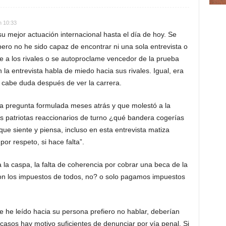
n 10:33
u mejor actuación internacional hasta el día de hoy. Se
pero no he sido capaz de encontrar ni una sola entrevista o
 a los rivales o se autoproclame vencedor de la prueba
n la entrevista habla de miedo hacia sus rivales. Igual, era
o cabe duda después de ver la carrera.
a pregunta formulada meses atrás y que molestó a la
os patriotas reaccionarios de turno ¿qué bandera cogerías
 que siente y piensa, incluso en esta entrevista matiza
or respeto, si hace falta”.
a la caspa, la falta de coherencia por cobrar una beca de la
on los impuestos de todos, no? o solo pagamos impuestos
e he leído hacia su persona prefiero no hablar, deberían
casos hay motivo suficientes de denunciar por vía penal. Si