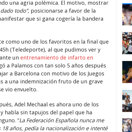
do una agria polémica. El motivo, mostrar
a dado todo”
, posicionarse a favor de la
anifestar que si gana cogería la bandera
te como uno de los favoritos en la final que
:45h (Teledeporte), al que pudimos ver y
rante un
entrenamiento de infarto en
legó a Palamos con tan solo 5 años después
ajar a Barcelona con motivo de los Juegos
as a una indemnización fruto de un grave
se vio envuelto.
pués, Adel Mechaal es ahora uno de los
y habla sin tapujos del papel que ha
nguno. “
La Federación Española nunca me
18 años, pedía la nacionalización e intenté