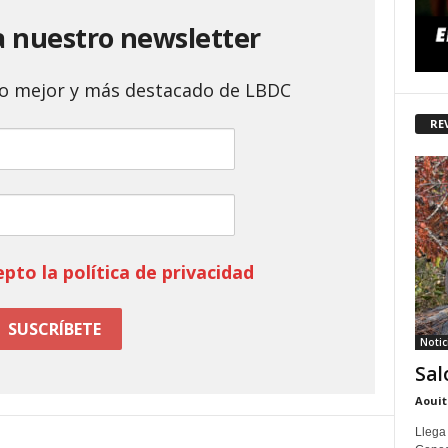
a nuestro newsletter
 lo mejor y más destacado de LBDC
RE
epto la política de privacidad
Notic
Sal
Aouit
Llega