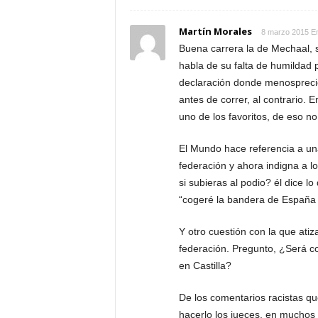
Martín Morales
8 marzo 2015 E
Buena carrera la de Mechaal, s
habla de su falta de humildad 
declaración donde menosprecie
antes de correr, al contrario. E
uno de los favoritos, de eso n
El Mundo hace referencia a un
federación y ahora indigna a l
si subieras al podio? él dice lo
“cogeré la bandera de España p
Y otro cuestión con la que atiz
federación. Pregunto, ¿Será c
en Castilla?
De los comentarios racistas qu
hacerlo los jueces, en muchos 