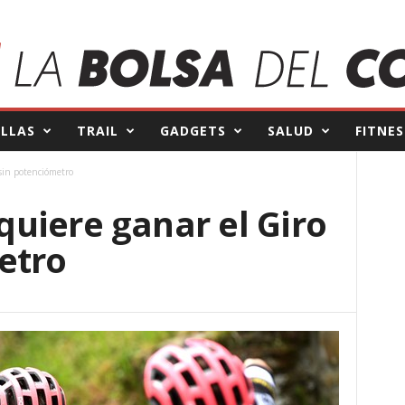
ILLAS
TRAIL
GADGETS
SALUD
FITNES
 sin potenciómetro
 quiere ganar el Giro
etro