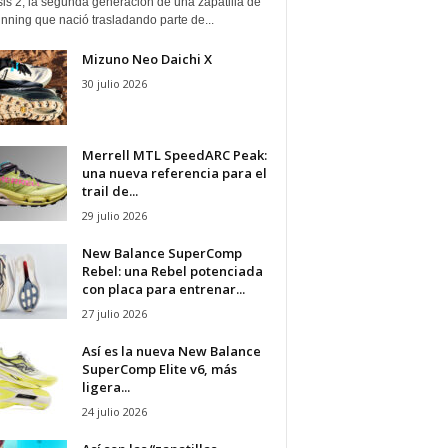
is 2, la segunda generación de una zapatilla de
running que nació trasladando parte de...
Mizuno Neo Daichi X
30 julio 2026
Merrell MTL SpeedARC Peak:
una nueva referencia para el
trail de...
29 julio 2026
New Balance SuperComp
Rebel: una Rebel potenciada
con placa para entrenar...
27 julio 2026
Así es la nueva New Balance
SuperComp Elite v6, más
ligera...
24 julio 2026