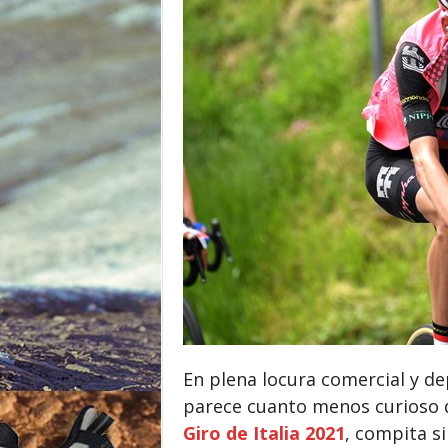
o
r
En plena locura comercial y de
parece cuanto menos curioso qu
Giro de Italia 2021
, compita si