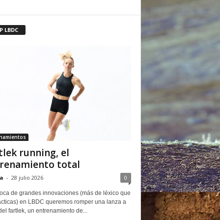
P LBDC
enamientos
tlek running, el
renamiento total
a
-
28 julio 2026
0
oca de grandes innovaciones (más de léxico que
ácticas) en LBDC queremos romper una lanza a
del fartlek, un entrenamiento de...