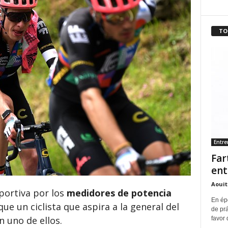
TO
Entr
Far
ent
Aouit
portiva por los
medidores de potencia
En ép
e un ciclista que aspira a la general del
de pr
n uno de ellos.
favor 