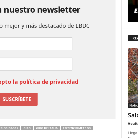
a nuestro newsletter
 lo mejor y más destacado de LBDC
RE
epto la política de privacidad
Notic
Sal
Aouit
URIOSIDADES
GIRO
GIRO DE ITALIA
POTENCIOMETROS
Llega