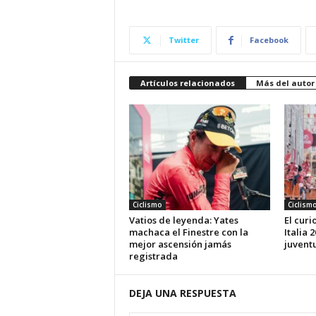
Twitter
Facebook
Artículos relacionados
Más del autor
Ciclismo
Ciclism
Vatios de leyenda: Yates
El curi
machaca el Finestre con la
Italia 
mejor ascensión jamás
juvent
registrada
DEJA UNA RESPUESTA