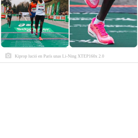
Kiprop lució en París unas Li-Ning XTEP160x 2.0