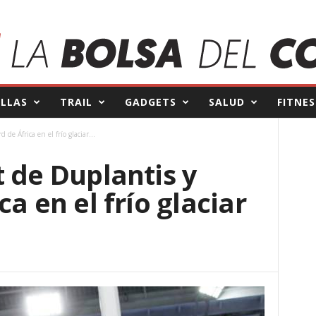
ILLAS
TRAIL
GADGETS
SALUD
FITNES
de África en el frío glaciar...
 de Duplantis y
a en el frío glaciar