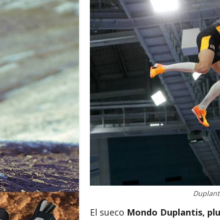
o
r
Duplanti
El sueco
Mondo Duplantis, pl