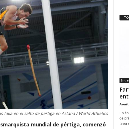
TO
Entr
Far
ent
Aouit
s falla en el salto de pértiga en Astana / World Athletics
En ép
de pr
usmarquista mundial de pértiga, comenzó
favor 