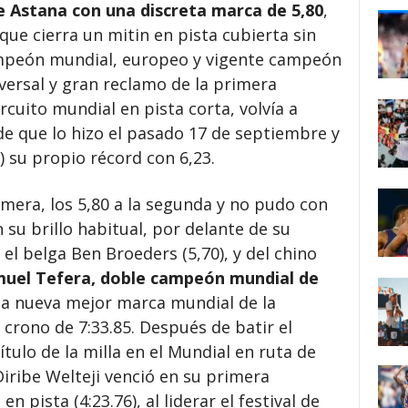
e Astana con una discreta marca de 5,80
,
que cierra un mitin en pista cubierta sin
ampeón mundial, europeo y vigente campeón
versal y gran reclamo de la primera
rcuito mundial en pista corta, volvía a
e que lo hizo el pasado 17 de septiembre y
 su propio récord con 6,23.
imera, los 5,80 a la segunda y no pudo con
n su brillo habitual, por delante de su
l belga Ben Broeders (5,70), y del chino
muel Tefera, doble campeón mundial de
una nueva mejor marca mundial de la
crono de 7:33.85. Después de batir el
tulo de la milla en el Mundial en ruta de
iribe Welteji venció en su primera
n pista (4:23.76), al liderar el festival de