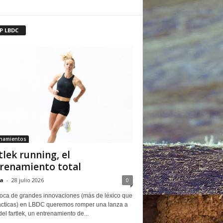
P LBDC
enamientos
tlek running, el
renamiento total
a
-
28 julio 2026
0
oca de grandes innovaciones (más de léxico que
ácticas) en LBDC queremos romper una lanza a
del fartlek, un entrenamiento de...