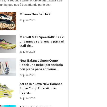
is 2, la segunda generación de una zapatilla de
running que nació trasladando parte de...
Mizuno Neo Daichi X
30 julio 2026
Merrell MTL SpeedARC Peak:
una nueva referencia para el
trail de...
29 julio 2026
New Balance SuperComp
Rebel: una Rebel potenciada
con placa para entrenar...
27 julio 2026
Así es la nueva New Balance
SuperComp Elite v6, más
ligera...
24 julio 2026