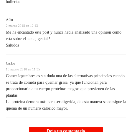
bollerías.
Ailin
2 marzo 2018 en 12:13
Me ha encantado este post y nunca había analizado una opinión como
esta sobre el tema, genial !
Saludos
Carlos
18 agosto 2018 en 11:35
Comer legumbres es sin duda una de las alternativas principales cuando
se trata de comida para quemar grasa, ya que funcionan para
proporcionarle a tu cuerpo proteínas magras que provienen de las
plantas.
La proteína demora más para ser digerida, de esta manera se consigue la
quema de un número calórico mayor.
Deja un comentario