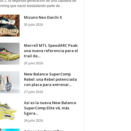
is 2, la segunda generación de una zapatilla de
running que nació trasladando parte de...
Mizuno Neo Daichi X
30 julio 2026
Merrell MTL SpeedARC Peak:
una nueva referencia para el
trail de...
29 julio 2026
New Balance SuperComp
Rebel: una Rebel potenciada
con placa para entrenar...
27 julio 2026
Así es la nueva New Balance
SuperComp Elite v6, más
ligera...
24 julio 2026