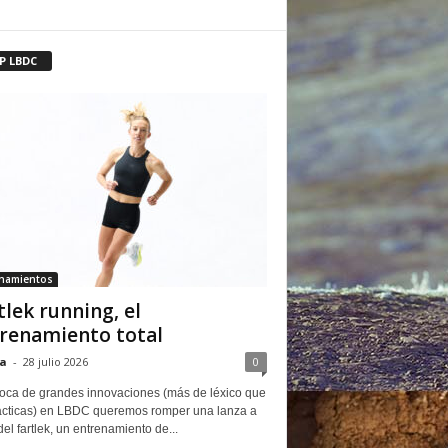
P LBDC
enamientos
tlek running, el
renamiento total
a
-
28 julio 2026
0
oca de grandes innovaciones (más de léxico que
ácticas) en LBDC queremos romper una lanza a
del fartlek, un entrenamiento de...