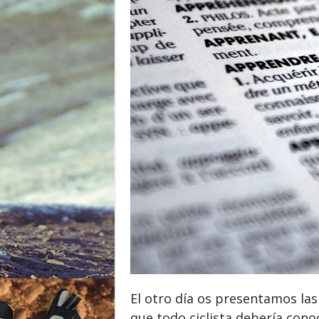
o
r
El otro día os presentamos la
que todo ciclista debería cono