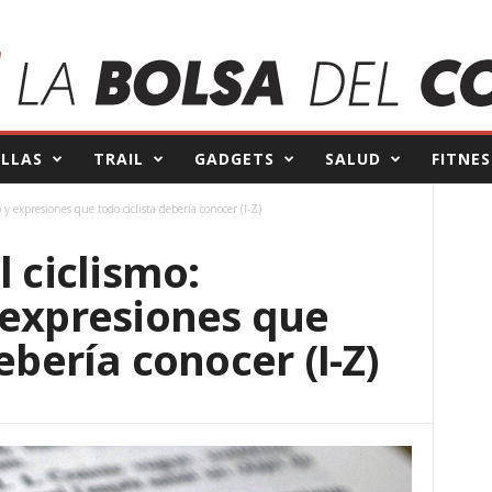
ILLAS
TRAIL
GADGETS
SALUD
FITNES
 y expresiones que todo ciclista debería conocer (I-Z)
l ciclismo:
 expresiones que
ebería conocer (I-Z)