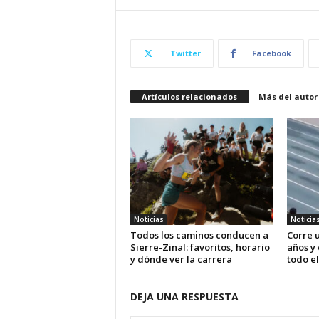
Twitter
Facebook
Artículos relacionados
Más del autor
Noticias
Noticia
Todos los caminos conducen a
Corre u
Sierre-Zinal: favoritos, horario
años y
y dónde ver la carrera
todo el
DEJA UNA RESPUESTA