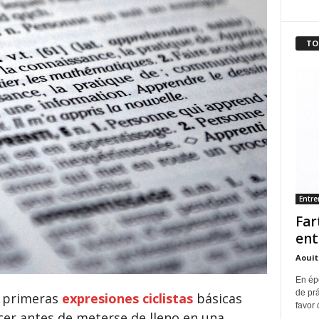
TO
Entr
Far
ent
Aouit
En ép
de pr
s primeras
expresiones ciclistas
básicas
favor 
cer antes de meterse de lleno en una