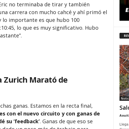
Eric no terminaba de tirar y también
una carrera con mucho cahcé y ahí primó el
 y lo importante es que hubo 100
10:45, lo que es muy significativo. Hubo
astante”.
RE
a Zurich Marató de
Notic
has ganas. Estamos en la recta final,
Sal
s con el nuevo circuito y con ganas de
Aouit
dé su ‘feedback’
. Ganas de que eso se
Llega