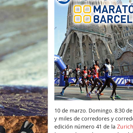
o
r
10 de marzo. Domingo. 8:30 de
y miles de corredores y corred
edición número 41 de la
Zuric