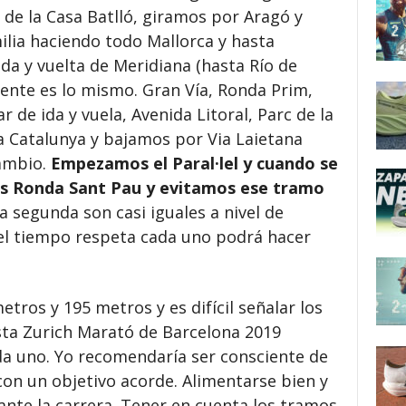
de la Casa Batlló, giramos por Aragó y
ilia haciendo todo Mallorca y hasta
da y vuelta de Meridiana (hasta Río de
mente es lo mismo. Gran Vía, Ronda Prim,
de ida y vuela, Avenida Litoral, Parc de la
za Catalunya y bajamos por Via Laietana
cambio.
Empezamos el Paral·lel y cuando se
s Ronda Sant Pau y evitamos ese tramo
 segunda son casi iguales a nivel de
 el tiempo respeta cada uno podrá hacer
tros y 195 metros y es difícil señalar los
ta Zurich Marató de Barcelona 2019
 uno. Yo recomendaría ser consciente de
 con un objetivo acorde. Alimentarse bien y
nte la carrera. Tener en cuenta los tramos