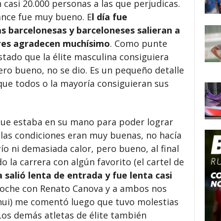
n casi 20.000 personas a las que perjudicas.
ance fue muy bueno. E
l día fue
as barcelonesas y barceloneses salieran a
ores agradecen muchísimo
. Como punte
tado que la élite masculina consiguiera
pero bueno, no se dio. Es un pequeño detalle
ue todos o la mayoría consiguieran sus
 que estaba en su mano para poder lograr
 las condiciones eran muy buenas, no hacía
ío ni demasiada calor, pero bueno, al final
 la carrera con algún favorito (el cartel de
a salió lenta de entrada y fue lenta casi
 coche con Renato Canova y a ambos nos
nui) me comentó luego que tuvo molestias
 Los demás atletas de élite también