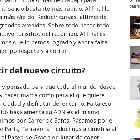
a dado un poco más de trabajo para
Genes
trail 
a salido bastante más rápido. Al final lo
 más rápido. Reducir curvas, altimetría,
 grandes avenidas. Sobre todo hacer todo
tivo turísitico del recorrido. Al final es
eemos que lo hemos logrado y ahora falta
tiempo respete y a correr”.
r del nuevo circuito?
ho y pensado para que todo el mundo, desde
 y hacer marca como para el que quiere
a ciudad y disfrutar del entorno. Falta eso,
cuito básicamente su ADN es el mismo.
uimos por Carrer de Sants. Pasamos por el
e París, Tarragona (reducimos altimetría al
a el Paseo de Gracia en lugar de coger