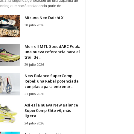
is 2, la segunda generación de una zapatilla de
running que nació trasladando parte de...
Mizuno Neo Daichi X
30 julio 2026
Merrell MTL SpeedARC Peak:
una nueva referencia para el
trail de...
29 julio 2026
New Balance SuperComp
Rebel: una Rebel potenciada
con placa para entrenar...
27 julio 2026
Así es la nueva New Balance
SuperComp Elite v6, más
ligera...
24 julio 2026