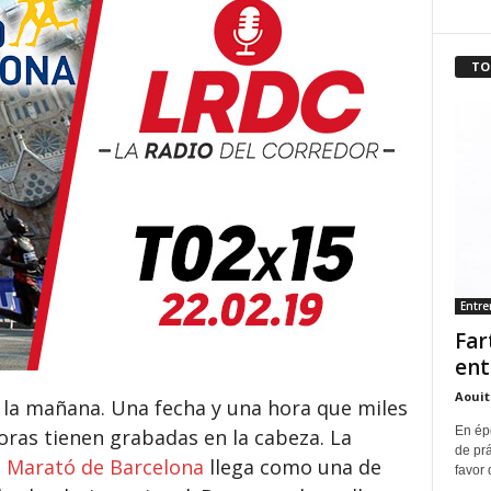
TO
Entr
Far
ent
Aouit
 la mañana. Una fecha y una hora que miles
En ép
oras tienen grabadas en la cabeza. La
de pr
h Marató de Barcelona
llega como una de
favor 