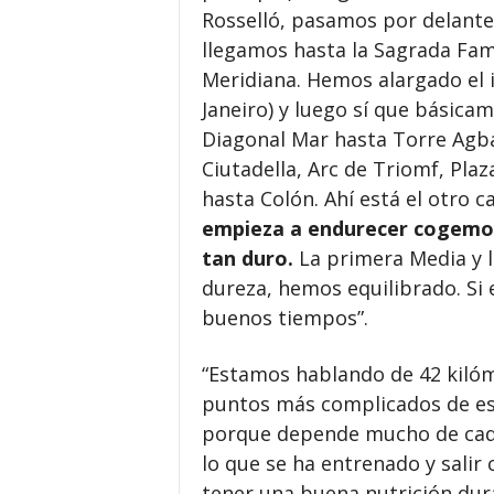
Rosselló, pasamos por delante 
llegamos hasta la Sagrada Fam
Meridiana. Hemos alargado el i
Janeiro) y luego sí que básica
Diagonal Mar hasta Torre Agbar 
Ciutadella, Arc de Triomf, Pla
hasta Colón. Ahí está el otro 
empieza a endurecer cogemo
tan duro.
La primera Media y la
dureza, hemos equilibrado. Si
buenos tiempos”.
“Estamos hablando de 42 kilóme
puntos más complicados de es
porque depende mucho de cada
lo que se ha entrenado y salir
tener una buena nutrición dura