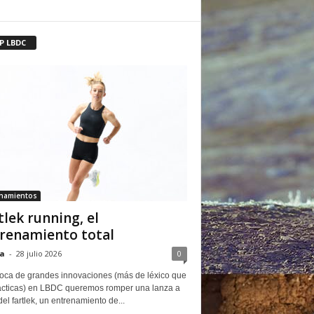
P LBDC
enamientos
tlek running, el
renamiento total
a
-
28 julio 2026
0
oca de grandes innovaciones (más de léxico que
ácticas) en LBDC queremos romper una lanza a
del fartlek, un entrenamiento de...