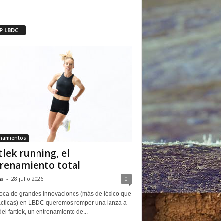
P LBDC
enamientos
tlek running, el
renamiento total
a
-
28 julio 2026
0
oca de grandes innovaciones (más de léxico que
ácticas) en LBDC queremos romper una lanza a
del fartlek, un entrenamiento de...