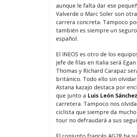
aunque le falta dar ese pequeñ
Valverde o Marc Soler son otra
carrera concreta. Tampoco pod
también es siempre un seguro 
español.
El INEOS es otro de los equipos
jefe de filas en Italia será Eg
Thomas y Richard Carapaz será
británico. Todo ello sin olvida
Astana kazajo destaca por en
que junto a
Luis León Sánchez
carretera. Tampoco nos olvida
ciclista que siempre da mucho 
tour no defraudará a sus segu
El conjunto francés AG2R ha s