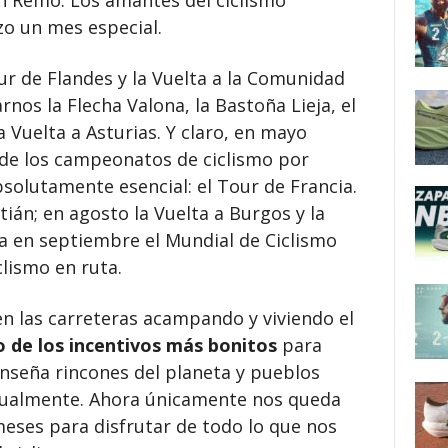
an Remo. Los amantes del ciclismo
o un mes especial.
our de Flandes y la Vuelta a la Comunidad
rnos la Flecha Valona, la Bastoña Lieja, el
 Vuelta a Asturias. Y claro, en mayo
 de los campeonatos de ciclismo por
absolutamente esencial: el Tour de Francia.
stián; en agosto la Vuelta a Burgos y la
rra en septiembre el Mundial de Ciclismo
clismo en ruta.
 en las carreteras acampando y viviendo el
 de los incentivos más bonitos
para
enseña rincones del planeta y pueblos
isualmente. Ahora únicamente nos queda
meses para disfrutar de todo lo que nos