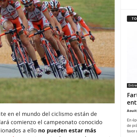
TO
Entr
Far
ent
Aouit
te en el mundo del ciclismo están de
En ép
ará comienzo el campeonato conocido
de pr
cionados a ello
no pueden estar más
favor 