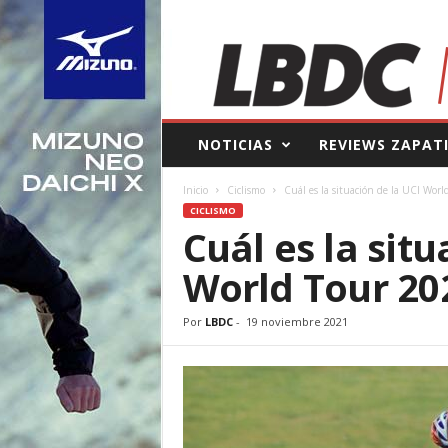
L
NOTICIAS
REVIEWS ZAPAT
a
B
Inicio
Ciclismo
Cuál es la situación de la UCI Worl
o
CICLISMO
l
Cuál es la situ
s
a
World Tour 20
d
e
l
Por
LBDC
-
19 noviembre 2021
C
o
r
r
e
d