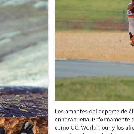
o
r
Los amantes del deporte de éli
enhorabuena. Próximamente d
como UCI World Tour y los afi