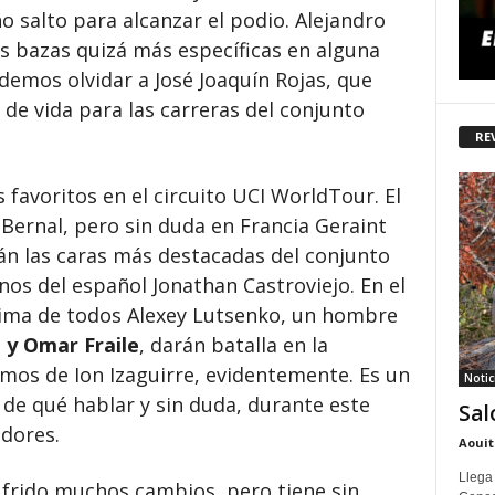
o salto para alcanzar el podio. Alejandro
s bazas quizá más específicas en alguna
emos olvidar a José Joaquín Rojas, que
de vida para las carreras del conjunto
RE
 favoritos en el circuito UCI WorldTour. El
an Bernal, pero sin duda en Francia Geraint
n las caras más destacadas del conjunto
rnos del español Jonathan Castroviejo. En el
cima de todos Alexey Lutsenko, un hombre
 y Omar Fraile
, darán batalla en la
mos de Ion Izaguirre, evidentemente. Es un
Notic
de qué hablar y sin duda, durante este
Sal
idores.
Aouit
Llega
ufrido muchos cambios, pero tiene sin