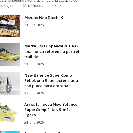
is 2, la segunda generación de una zapatilla de
running que nació trasladando parte de...
Mizuno Neo Daichi X
30 julio 2026
Merrell MTL SpeedARC Peak:
una nueva referencia para el
trail de...
29 julio 2026
New Balance SuperComp
Rebel: una Rebel potenciada
con placa para entrenar...
27 julio 2026
Así es la nueva New Balance
SuperComp Elite v6, más
ligera...
24 julio 2026