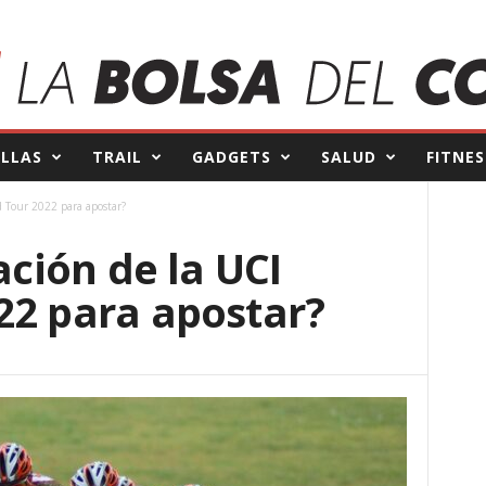
ILLAS
TRAIL
GADGETS
SALUD
FITNES
d Tour 2022 para apostar?
ación de la UCI
22 para apostar?