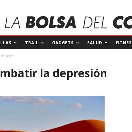
ILLAS
TRAIL
GADGETS
SALUD
FITNES
a depresión
ombatir la depresión