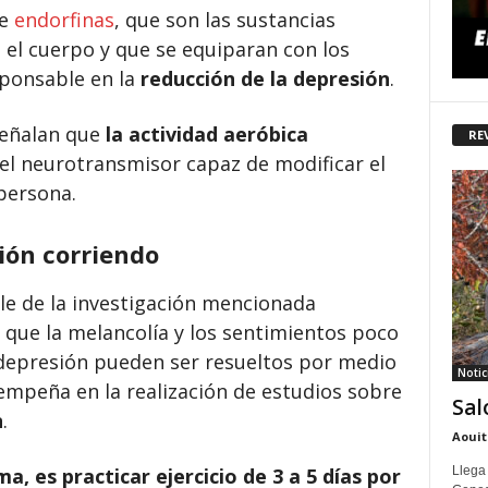
de
endorfinas
, que son las sustancias
 el cuerpo y que se equiparan con los
esponsable en la
reducción de la depresión
.
señalan que
la actividad aeróbica
RE
 el neurotransmisor capaz de modificar el
persona.
ión corriendo
ble de la investigación mencionada
 que la melancolía y los sentimientos poco
depresión pueden ser resueltos por medio
Notic
e empeña en la realización de estudios sobre
Sal
n
.
Aouit
Llega
a, es practicar ejercicio de 3 a 5 días por