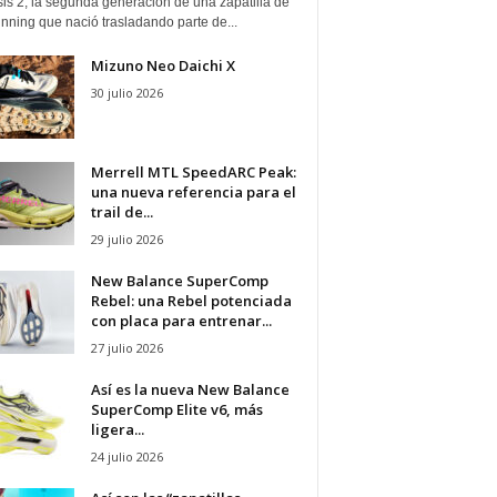
is 2, la segunda generación de una zapatilla de
running que nació trasladando parte de...
Mizuno Neo Daichi X
30 julio 2026
Merrell MTL SpeedARC Peak:
una nueva referencia para el
trail de...
29 julio 2026
New Balance SuperComp
Rebel: una Rebel potenciada
con placa para entrenar...
27 julio 2026
Así es la nueva New Balance
SuperComp Elite v6, más
ligera...
24 julio 2026