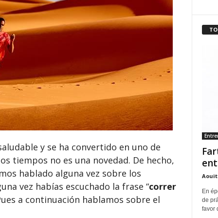
TO
Entr
aludable y se ha convertido en uno de
Far
mos tiempos no es una novedad. De hecho,
ent
emos hablado alguna vez sobre los
Aouit
guna vez habías escuchado la frase “
correr
En ép
Pues a continuación hablamos sobre el
de pr
favor 