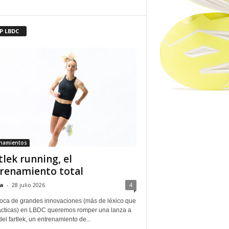
P LBDC
enamientos
tlek running, el
renamiento total
a
-
28 julio 2026
4
oca de grandes innovaciones (más de léxico que
ácticas) en LBDC queremos romper una lanza a
del fartlek, un entrenamiento de...