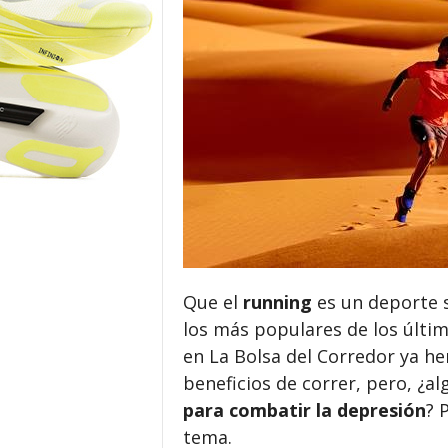
o
r
Que el
running
es un deporte s
los más populares de los últi
en La Bolsa del Corredor ya h
beneficios de correr, pero, ¿al
para
combatir la depresión
? 
tema.