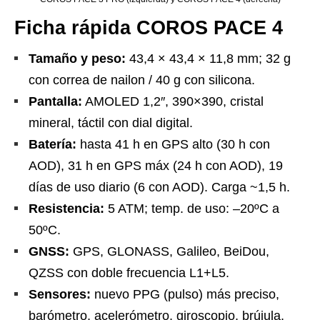
Ficha rápida COROS PACE 4
Tamaño y peso:
43,4 × 43,4 × 11,8 mm; 32 g
con correa de nailon / 40 g con silicona.
Pantalla:
AMOLED 1,2″, 390×390, cristal
mineral, táctil con dial digital.
Batería:
hasta 41 h en GPS alto (30 h con
AOD), 31 h en GPS máx (24 h con AOD), 19
días de uso diario (6 con AOD). Carga ~1,5 h.
Resistencia:
5 ATM; temp. de uso: –20ºC a
50ºC.
GNSS:
GPS, GLONASS, Galileo, BeiDou,
QZSS con doble frecuencia L1+L5.
Sensores:
nuevo PPG (pulso) más preciso,
barómetro, acelerómetro, giroscopio, brújula,