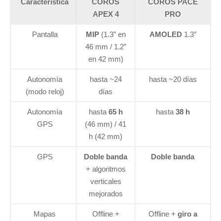
Característica
COROS
COROS PACE
APEX 4
PRO
Pantalla
MIP
(1.3″ en
AMOLED
1.3″
46 mm / 1.2″
en 42 mm)
Autonomía
hasta ~24
hasta ~20 días
(modo reloj)
días
Autonomía
hasta
65 h
hasta
38 h
GPS
(46 mm) / 41
h (42 mm)
GPS
Doble banda
Doble banda
+ algoritmos
verticales
mejorados
Mapas
Offline +
Offline +
giro a