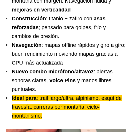
montaña con margen. Navegación fluida y
mejoras en verticalidad
Construcción
: titanio + zafiro con
asas
reforzadas
; pensado para golpes, frío y
cambios de presión.
Navegación
: mapas offline rápidos y giro a giro;
buen rendimiento moviendo mapas gracias a
CPU más actualizada
Nuevo combo micrófono/altavoz
: alertas
sonoras claras,
Voice Pins
y manos libres
puntuales.
Ideal para
: trail largo/ultra, alpinismo, esquí de
travesía, carreras por montaña, ciclo-
montañismo.