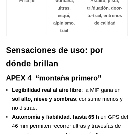
Enfoque
Montaña,
Asfalto, pista,
ultras,
tri/duatlón, door-
esquí,
to-trail, entrenos
alpinismo,
de calidad
trail
Sensaciones de uso: por
dónde brillan
APEX 4 “montaña primero”
Legibilidad real al aire libre
: la MIP gana en
sol alto, nieve y sombras
; consume menos y
no distrae.
Autonomía y fiabilidad
:
hasta 65 h
en GPS del
46 mm permiten recorrer ultras y travesías de