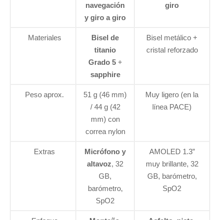
navegación
giro
y giro a giro
Materiales
Bisel de
Bisel metálico +
titanio
cristal reforzado
Grado 5
+
sapphire
Peso aprox.
51 g (46 mm)
Muy ligero (en la
/ 44 g (42
línea PACE)
mm) con
correa nylon
Extras
Micrófono y
AMOLED 1.3”
altavoz
, 32
muy brillante, 32
GB,
GB, barómetro,
barómetro,
SpO2
SpO2