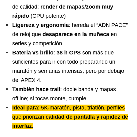
de calidad;
render de mapas/zoom muy
rápido
(CPU potente)
Ligereza y ergonomía
: hereda el “ADN PACE”
de reloj que
desaparece en la muñeca
en
series y competición.
Bateria vs brillo
:
38 h GPS
son más que
suficientes para ir con todo preparando un
maratón y semanas intensas, pero por debajo
del APEX 4.
También hace trail
: doble banda y mapas
offline; si tocas monte, cumple.
Ideal para
: 5K-maratón, pista, triatlón, perfiles
que priorizan
calidad de pantalla y rapidez de
interfaz
.