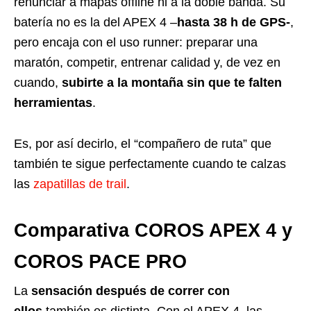
renunciar a mapas offline ni a la doble banda. Su
batería no es la del APEX 4 –
hasta 38 h de GPS-
,
pero encaja con el uso runner: preparar una
maratón, competir, entrenar calidad y, de vez en
cuando,
subirte a la montaña sin que te falten
herramientas
.
Es, por así decirlo, el “compañero de ruta” que
también te sigue perfectamente cuando te calzas
las
zapatillas de trail
.
Comparativa COROS APEX 4 y
COROS PACE PRO
La
sensación después de correr con
ellos
también es distinta. Con el APEX 4, las