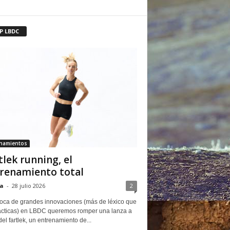
P LBDC
enamientos
tlek running, el
renamiento total
a
-
28 julio 2026
2
oca de grandes innovaciones (más de léxico que
ácticas) en LBDC queremos romper una lanza a
del fartlek, un entrenamiento de...