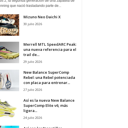
is 2, la segunda generación de una zapatilla de
running que nació trasladando parte de...
Mizuno Neo Daichi X
30 julio 2026
Merrell MTL SpeedARC Peak:
una nueva referencia para el
trail de...
29 julio 2026
New Balance SuperComp
Rebel: una Rebel potenciada
con placa para entrenar...
27 julio 2026
Así es la nueva New Balance
SuperComp Elite v6, más
ligera...
24 julio 2026