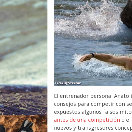
o
r
El entrenador personal Anatoli
consejos para competir con se
expuestos algunos falsos mit
antes de una competición
o el
nuevos y transgresores concep