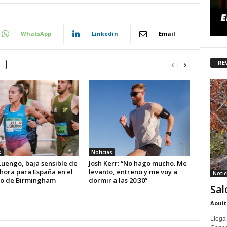
WhatsApp
Linkedin
Email
RE
s
Noticias
Luengo, baja sensible de
Josh Kerr: “No hago mucho. Me
 hora para España en el
levanto, entreno y me voy a
Notic
o de Birmingham
dormir a las 20:30”
Sal
Aouit
Llega