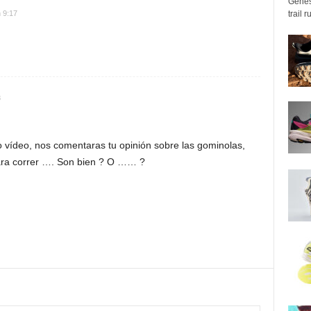
Genes
trail 
 9:17
8
 vídeo, nos comentaras tu opinión sobre las gominolas,
ara correr …. Son bien ? O …… ?