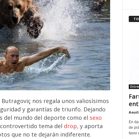
TO
Entr
Far
 Butragoviç nos regala unos valiosísimos
ent
guridad y garantías de triunfo. Dejando
Aouit
os del mundo del deporte como el
sexo
En ép
 controvertido tema del
drop
, y aporta
de pr
tos que no te dejarán indiferente.
favor 