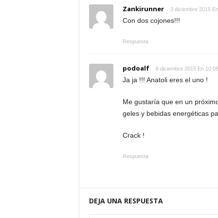
Zankirunner
3 diciembre 2015 En
Con dos cojones!!!
Respuesta
podoalf
6 diciembre 2015 En 10:0
Ja ja !!! Anatoli eres el uno !
Me gustaría que en un próximo
geles y bebidas energéticas p
Crack !
Respuesta
DEJA UNA RESPUESTA