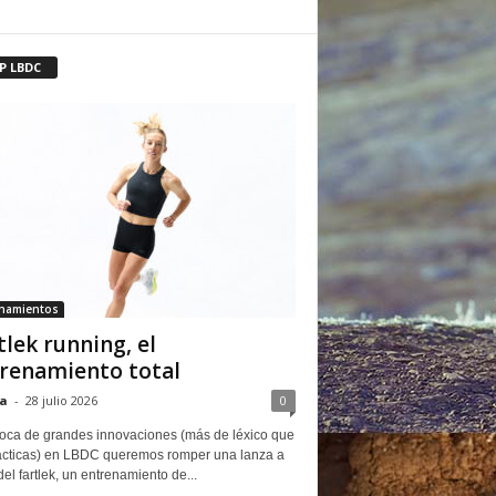
P LBDC
enamientos
tlek running, el
renamiento total
a
-
28 julio 2026
0
oca de grandes innovaciones (más de léxico que
ácticas) en LBDC queremos romper una lanza a
del fartlek, un entrenamiento de...