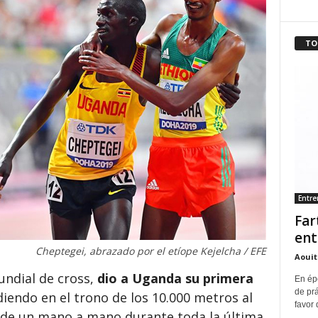
TO
Entr
Far
ent
Cheptegei, abrazado por el etíope Kejelcha / EFE
Aouit
ndial de cross,
dio a Uganda su primera
En ép
de pr
iendo en el trono de los 10.000 metros al
favor 
 de un mano a mano durante toda la última