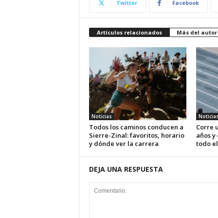
Twitter
Facebook
Artículos relacionados
Más del autor
Noticias
Noticia
Todos los caminos conducen a
Corre u
Sierre-Zinal: favoritos, horario
años y
y dónde ver la carrera
todo el
DEJA UNA RESPUESTA