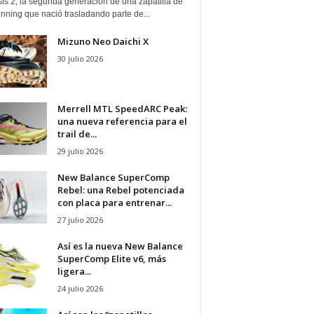
is 2, la segunda generación de una zapatilla de
running que nació trasladando parte de...
Mizuno Neo Daichi X
30 julio 2026
Merrell MTL SpeedARC Peak:
una nueva referencia para el
trail de...
29 julio 2026
New Balance SuperComp
Rebel: una Rebel potenciada
con placa para entrenar...
27 julio 2026
Así es la nueva New Balance
SuperComp Elite v6, más
ligera...
24 julio 2026