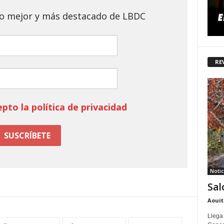
 lo mejor y más destacado de LBDC
RE
epto la política de privacidad
Notic
Sal
Aouit
Llega