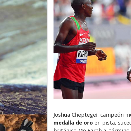
o
r
Joshua Cheptegei, campeón mu
medalla de oro
en pista, suced
británico Mo Farah al término