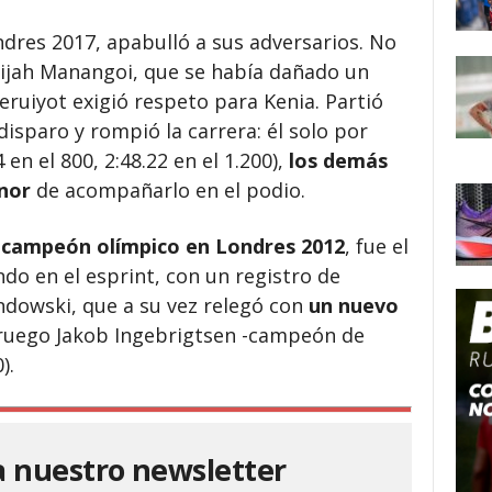
res 2017, apabulló a sus adversarios. No
lijah Manangoi, que se había dañado un
eruiyot exigió respeto para Kenia. Partió
isparo y rompió la carrera: él solo por
 en el 800, 2:48.22 en el 1.200),
los demás
onor
de acompañarlo en el podio.
 campeón olímpico en Londres 2012
, fue el
ndo en el esprint, con un registro de
ndowski, que a su vez relegó con
un nuevo
oruego Jakob Ingebrigtsen -campeón de
).
a nuestro newsletter