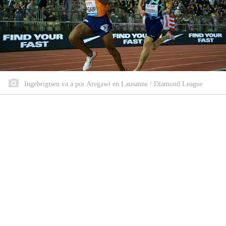
Ingebrigtsen va a por Aregawi en Lausanne / Diamond League