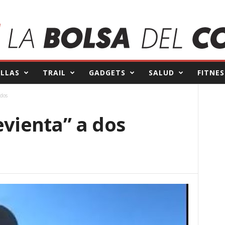
ILLAS
TRAIL
GADGETS
SALUD
FITNES
ados
evienta” a dos