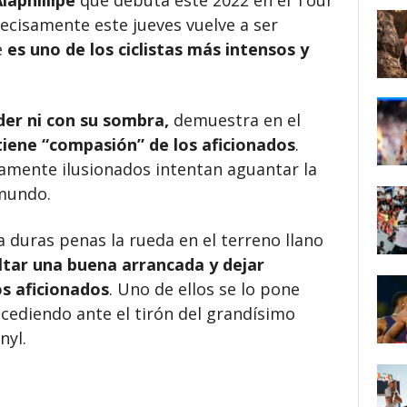
Alaphillipe
que debuta este 2022 en el Tour
ecisamente este jueves vuelve a ser
e
es uno de los ciclistas más intensos y
der ni con su sombra,
demuestra en el
iene “compasión” de los aficionados
.
amente ilusionados intentan aguantar la
mundo.
 duras penas la rueda en el terreno llano
ltar una buena arrancada y dejar
os aficionados
. Uno de ellos se lo pone
 cediendo ante el tirón del grandísimo
nyl.