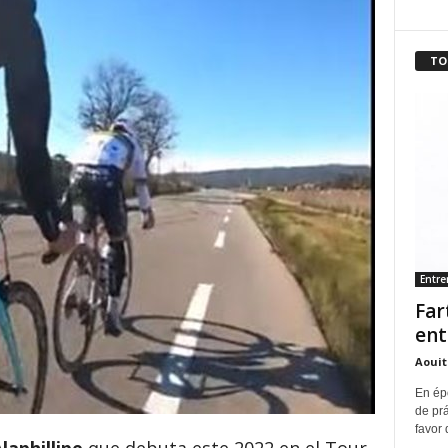
TO
Entr
Far
ent
Aouit
En ép
de pr
favor 