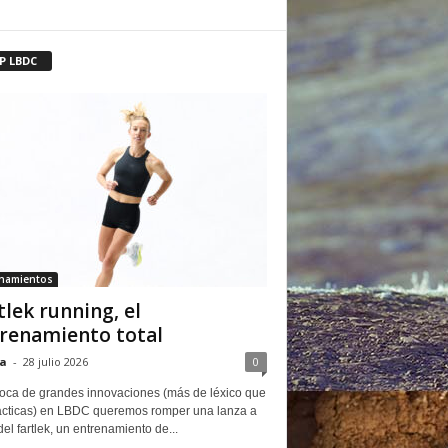
P LBDC
enamientos
tlek running, el
renamiento total
a
-
28 julio 2026
0
oca de grandes innovaciones (más de léxico que
ácticas) en LBDC queremos romper una lanza a
del fartlek, un entrenamiento de...