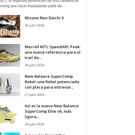
is 2, la segunda generación de una zapatilla de
running que nació trasladando parte de...
Mizuno Neo Daichi X
30 julio 2026
Merrell MTL SpeedARC Peak:
una nueva referencia para el
trail de...
29 julio 2026
New Balance SuperComp
Rebel: una Rebel potenciada
con placa para entrenar...
27 julio 2026
Así es la nueva New Balance
SuperComp Elite v6, más
ligera...
24 julio 2026