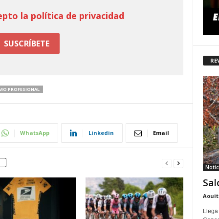
epto la política de privacidad
RE
SMO PROFESIONAL
WhatsApp
Linkedin
Email
Notic
Sal
Aouit
Llega