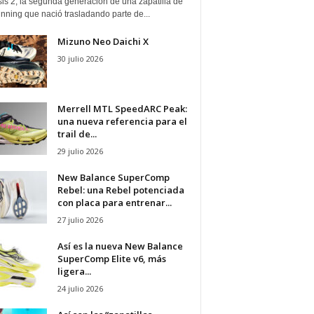
is 2, la segunda generación de una zapatilla de
running que nació trasladando parte de...
Mizuno Neo Daichi X
30 julio 2026
Merrell MTL SpeedARC Peak:
una nueva referencia para el
trail de...
29 julio 2026
New Balance SuperComp
Rebel: una Rebel potenciada
con placa para entrenar...
27 julio 2026
Así es la nueva New Balance
SuperComp Elite v6, más
ligera...
24 julio 2026