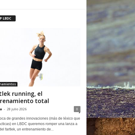
P LBDC
enamientos
tlek running, el
renamiento total
a
-
28 julio 2026
0
oca de grandes innovaciones (más de léxico que
ácticas) en LBDC queremos romper una lanza a
del fartlek, un entrenamiento de...