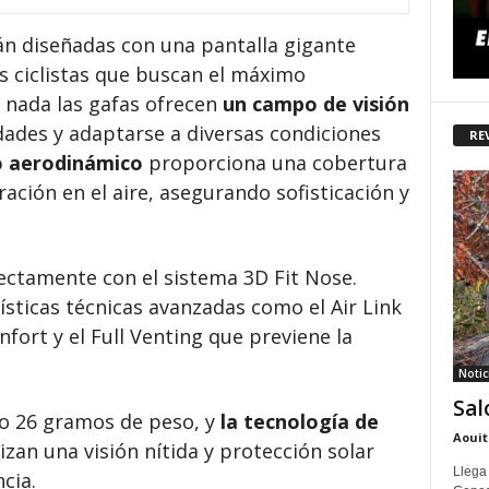
n diseñadas con una pantalla gigante
 ciclistas que buscan el máximo
 nada las gafas ofrecen
un campo de visión
dades y adaptarse a diversas condiciones
RE
o aerodinámico
proporciona una cobertura
ción en el aire, asegurando sofisticación y
ectamente con el sistema 3D Fit Nose.
sticas técnicas avanzadas como el Air Link
ort y el Full Venting que previene la
Notic
Sal
lo 26 gramos de peso, y
la tecnología de
Aouit
zan una visión nítida y protección solar
Llega
cia.