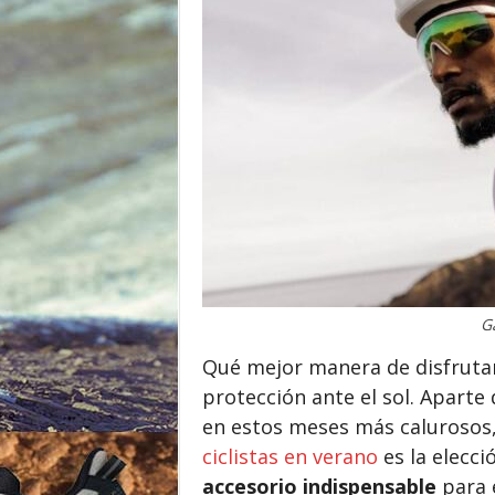
o
r
G
Qué mejor manera de disfrutar
protección ante el sol.
Aparte d
en estos meses más calurosos
ciclistas en verano
es la elecc
accesorio indispensable
para e