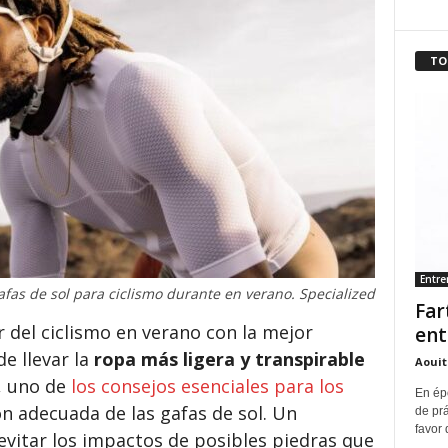
TO
Entr
afas de sol para ciclismo durante en verano. Specialized
Far
 del ciclismo en verano con la mejor
ent
e llevar la
ropa más ligera y transpirable
Aouit
, uno de
los consejos esenciales para los
En ép
ión adecuada
de las gafas de sol. Un
de pr
favor 
vitar los impactos de posibles piedras que