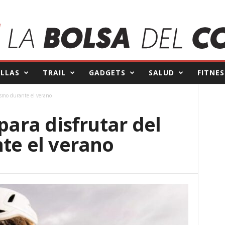
ILLAS
TRAIL
GADGETS
SALUD
FITNES
clismo durante el verano
 para disfrutar del
te el verano