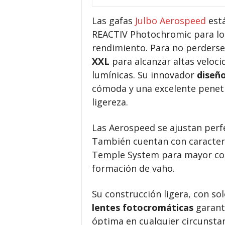
Las gafas
Julbo Aerospeed
está
REACTIV Photochromic para los
rendimiento. Para no perderse
XXL
para alcanzar altas veloci
lumínicas. Su innovador
diseñ
cómoda y una excelente penetra
ligereza.
Las Aerospeed se ajustan perf
También cuentan con caracterí
Temple System para mayor conf
formación de vaho.
Su construcción ligera, con so
lentes fotocromáticas
garanti
óptima en cualquier circunstan