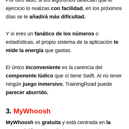
Por otro lado, si los algoritmos detectan que el
ejercicio lo realizas
con facilidad
, en los próximos
días se le
añadirá más dificultad.
Y si eres un
fanático de los números
o
estadísticas, el propio sistema de la aplicación
te
mide la energía
que gastas.
El único
inconveniente
es la carencia del
componente lúdico
que sí tiene
Swift. Al no tener
ningún
juego inmersivo
, TrainingRoad puede
parecer aburrido.
3.
MyWhoosh
MyWhoosh
es
gratuita
y está centrada en
la