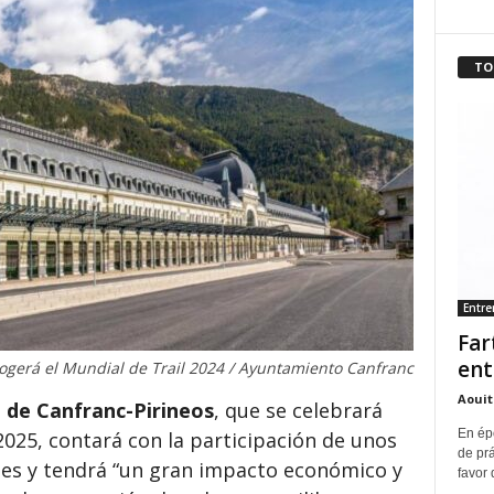
TO
Entr
Far
ent
ogerá el Mundial de Trail 2024 / Ayuntamiento Canfranc
Aouit
 de Canfranc-Pirineos
, que se celebrará
En ép
2025, contará con la participación de unos
de pr
íses y tendrá “un gran impacto económico y
favor 