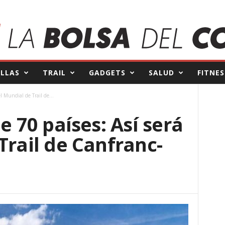
ILLAS
TRAIL
GADGETS
SALUD
FITNES
el Mundial de Trail de...
e 70 países: Así será
Trail de Canfranc-