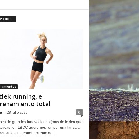
P LBDC
enamientos
tlek running, el
renamiento total
a
-
28 julio 2026
0
oca de grandes innovaciones (más de léxico que
ácticas) en LBDC queremos romper una lanza a
del fartlek, un entrenamiento de...