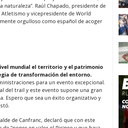
 la naturaleza”. Raúl Chapado, presidente de
 Atletismo y vicepresidente de World
damente orgulloso como español de acoger
el mundial el territorio y el patrimonio
egia de transformación del entorno.
ministraciones para un evento excepcional.
l del trail y este evento supone una gran
a. Espero que sea un éxito organizativo y
stó.
alde de Canfranc, declaró que con este
 de “poner en valor el Pirineo y que haya