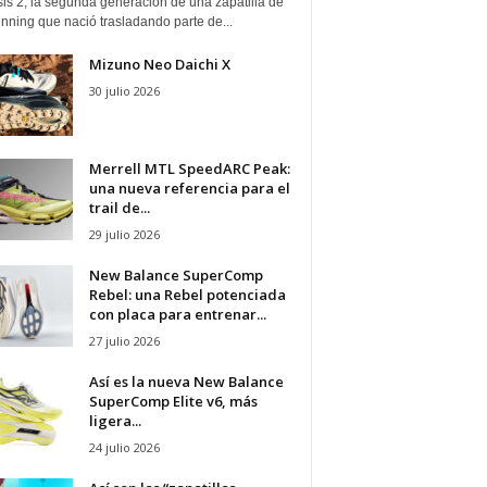
is 2, la segunda generación de una zapatilla de
running que nació trasladando parte de...
Mizuno Neo Daichi X
30 julio 2026
Merrell MTL SpeedARC Peak:
una nueva referencia para el
trail de...
29 julio 2026
New Balance SuperComp
Rebel: una Rebel potenciada
con placa para entrenar...
27 julio 2026
Así es la nueva New Balance
SuperComp Elite v6, más
ligera...
24 julio 2026