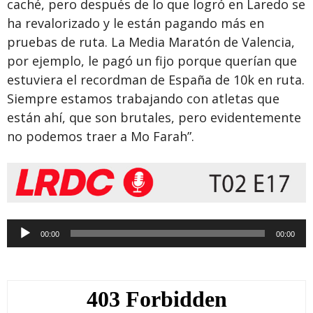
caché, pero después de lo que logró en Laredo se
ha revalorizado y le están pagando más en
pruebas de ruta. La Media Maratón de Valencia,
por ejemplo, le pagó un fijo porque querían que
estuviera el recordman de España de 10k en ruta.
Siempre estamos trabajando con atletas que
están ahí, que son brutales, pero evidentemente
no podemos traer a Mo Farah”.
Reproductor
00:00
00:00
de
audio