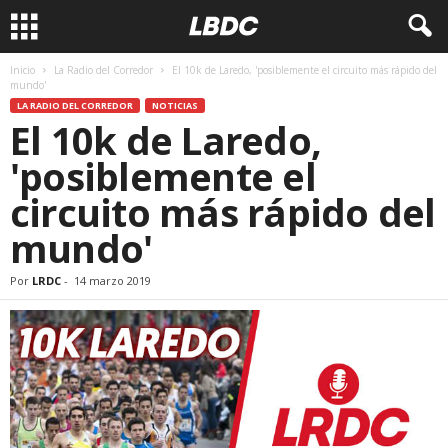
Inicio
La Radio del Corredor
El 10k de Laredo, 'posiblemente el circuito más rápido del
mundo'
LA RADIO DEL CORREDOR
NOTICIAS
El 10k de Laredo,
'posiblemente el
circuito más rápido del
mundo'
Por
LRDC
-
14 marzo 2019