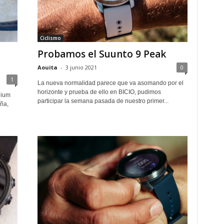
Ciclismo
Probamos el Suunto 9 Peak
Aouita
-
3 junio 2021
0
1
La nueva normalidad parece que va asomando por el
horizonte y prueba de ello en BICIO, pudimos
nium
participar la semana pasada de nuestro primer...
ña,