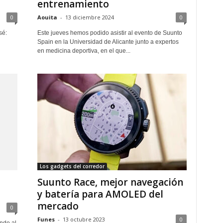
entrenamiento
0
Aouita
-
13 diciembre 2024
0
sé:
Este jueves hemos podido asistir al evento de Suunto
Spain en la Universidad de Alicante junto a expertos
en medicina deportiva, en el que...
Los gadgets del corredor
Suunto Race, mejor navegación
y batería para AMOLED del
mercado
0
Funes
-
13 octubre 2023
0