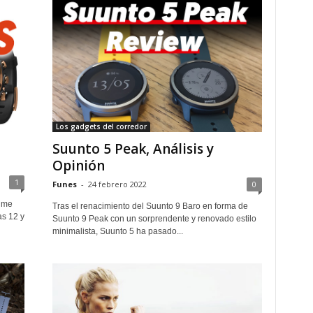
Los gadgets del corredor
Suunto 5 Peak, Análisis y
Opinión
1
Funes
-
24 febrero 2022
0
rime
Tras el renacimiento del Suunto 9 Baro en forma de
as 12 y
Suunto 9 Peak con un sorprendente y renovado estilo
minimalista, Suunto 5 ha pasado...