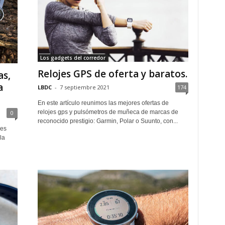
Los gadgets del corredor
Relojes GPS de oferta y baratos.
as,
a
LBDC
-
7 septiembre 2021
174
En este artículo reunimos las mejores ofertas de
relojes gps y pulsómetros de muñeca de marcas de
0
reconocido prestigio: Garmin, Polar o Suunto, con...
les
la