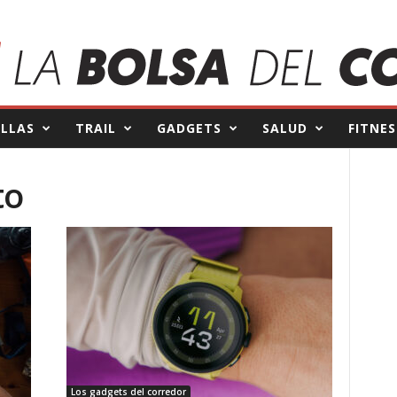
ILLAS
TRAIL
GADGETS
SALUD
FITNES
to
Los gadgets del corredor