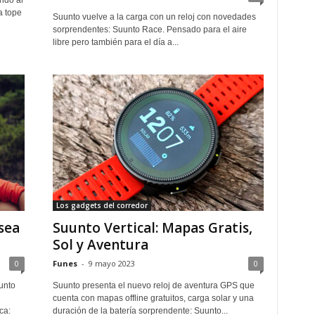
ndo al
a tope
Suunto vuelve a la carga con un reloj con novedades
sorprendentes: Suunto Race. Pensado para el aire
libre pero también para el día a...
Los gadgets del corredor
sea
Suunto Vertical: Mapas Gratis,
Sol y Aventura
0
Funes
-
9 mayo 2023
0
unto
Suunto presenta el nuevo reloj de aventura GPS que
cuenta con mapas offline gratuitos, carga solar y una
ca:
duración de la batería sorprendente: Suunto...