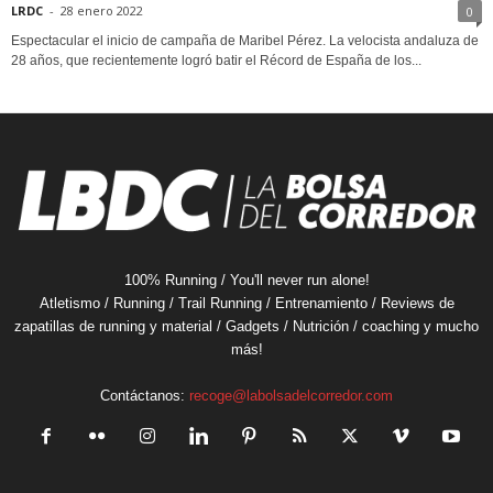
LRDC
-
28 enero 2022
0
Espectacular el inicio de campaña de Maribel Pérez. La velocista andaluza de
28 años, que recientemente logró batir el Récord de España de los...
100% Running / You'll never run alone!
Atletismo / Running / Trail Running / Entrenamiento / Reviews de
zapatillas de running y material / Gadgets / Nutrición / coaching y mucho
más!
Contáctanos:
recoge@labolsadelcorredor.com