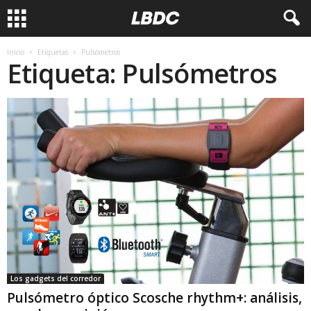
Inicio
Etiquetas
Pulsómetros
Etiqueta: Pulsómetros
Los gadgets del corredor
Pulsómetro óptico Scosche rhythm+: análisis,