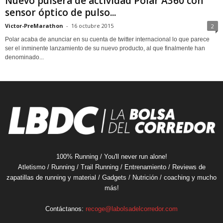
Nuevo pulsera de actividad Polar A360 con
sensor óptico de pulso...
Victor-PreMarathon
-
16 octubre 2015
2
Polar acaba de anunciar en su cuenta de twitter internacional lo que parece
ser el inminente lanzamiento de su nuevo producto, al que finalmente han
denominado...
100% Running / You'll never run alone!
Atletismo / Running / Trail Running / Entrenamiento / Reviews de
zapatillas de running y material / Gadgets / Nutrición / coaching y mucho
más!
Contáctanos:
recoge@labolsadelcorredor.com