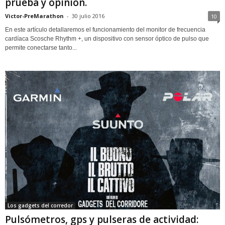
prueba y opinión.
Victor-PreMarathon
-
30 julio 2016
10
En este artículo detallaremos el funcionamiento del monitor de frecuencia
cardíaca Scosche Rhythm +, un dispositivo con sensor óptico de pulso que
permite conectarse tanto...
Los gadgets del corredor
Pulsómetros, gps y pulseras de actividad: