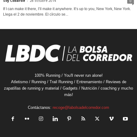
Soy Cobarde
-
28 octubre 2014
0
If I can make it there, I’ll make it anywhere. It’s up to you, New York, New York.
Llega el 2 de noviembre. El círculo se...
100% Running / You'll never run alone!
Atletismo / Running / Trail Running / Entrenamiento / Reviews de
zapatillas de running y material / Gadgets / Nutrición / coaching y mucho
más!
Contáctanos:
recoge@labolsadelcorredor.com