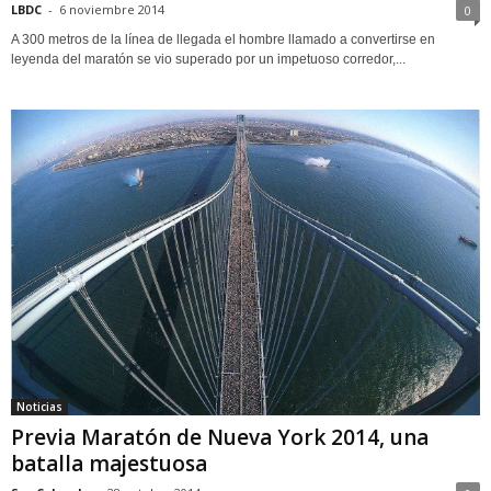
LBDC
-
6 noviembre 2014
0
A 300 metros de la línea de llegada el hombre llamado a convertirse en
leyenda del maratón se vio superado por un impetuoso corredor,...
Noticias
Previa Maratón de Nueva York 2014, una
batalla majestuosa