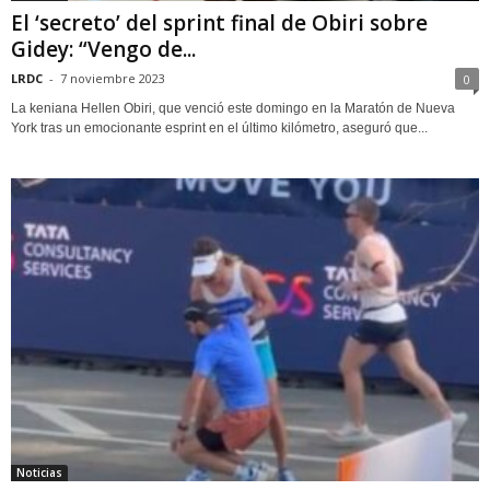
El ‘secreto’ del sprint final de Obiri sobre
Gidey: “Vengo de...
LRDC
-
7 noviembre 2023
0
La keniana Hellen Obiri, que venció este domingo en la Maratón de Nueva
York tras un emocionante esprint en el último kilómetro, aseguró que...
Noticias