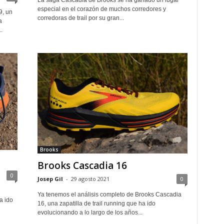
La saga Cascadia de Brooks se ha ganado un lugar
especial en el corazón de muchos corredores y
9, un
corredoras de trail por su gran...
a
.
Brooks
Brooks Cascadia 16
0
Josep Gil
-
29 agosto 2021
0
Ya tenemos el análisis completo de Brooks Cascadia
a ido
16, una zapatilla de trail running que ha ido
evolucionando a lo largo de los años...