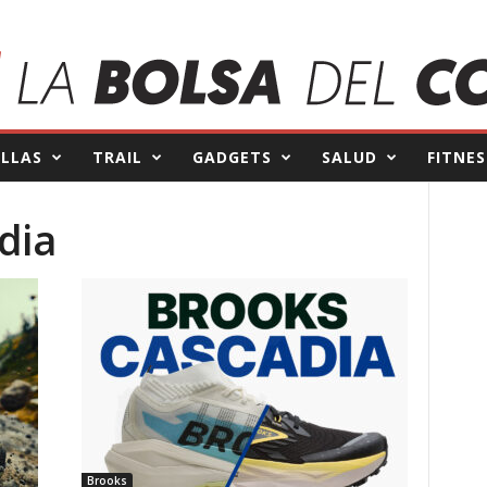
ILLAS
TRAIL
GADGETS
SALUD
FITNES
dia
Brooks