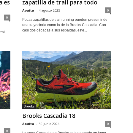
a es
zapatilla de trail para todo
Aouita
-
4 agosto 2025
0
0
Pocas zapatillas de trail running pueden presumir de
una trayectoria como la de la Brooks Cascadia. Con
casi dos décadas a sus espaldas, este...
rail
Brooks
Brooks Cascadia 18
Aouita
-
30 junio 2024
0
0