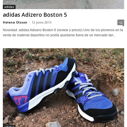
adidas
adidas Adizero Boston 5
Helena Olsson
-
12 junio 2015
12
Novedad: adidas Adizero Boston 6 (review y precio) Uno de los pioneros en la
venta de material deportivo no podía quedarse fuera de un mercado tan...
adidas