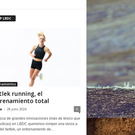
P LBDC
enamientos
tlek running, el
renamiento total
a
-
28 julio 2026
0
oca de grandes innovaciones (más de léxico que
ácticas) en LBDC queremos romper una lanza a
del fartlek, un entrenamiento de...