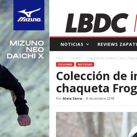
L
NOTICIAS
REVIEWS ZAPAT
a
B
Inicio
Ciclismo
Colección de invierno Corvi: chaque
o
CICLISMO
NOTICIAS
l
Colección de i
s
a
chaqueta Frog
d
e
l
Por
Aleix Serra
-
8 diciembre 2018
C
o
r
r
e
d