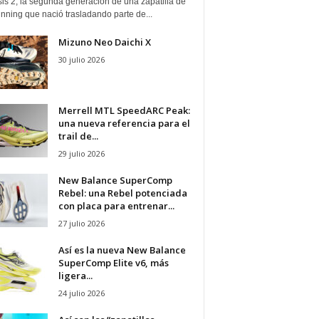
is 2, la segunda generación de una zapatilla de
running que nació trasladando parte de...
Mizuno Neo Daichi X
30 julio 2026
Merrell MTL SpeedARC Peak:
una nueva referencia para el
trail de...
29 julio 2026
New Balance SuperComp
Rebel: una Rebel potenciada
con placa para entrenar...
27 julio 2026
Así es la nueva New Balance
SuperComp Elite v6, más
ligera...
24 julio 2026