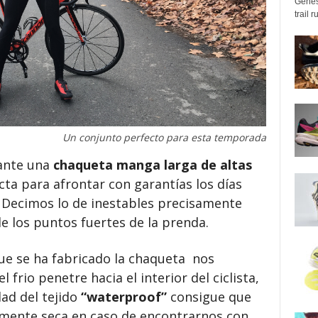
Genes
trail 
Un conjunto perfecto para esta temporada
ante una
chaqueta manga larga de altas
cta para afrontar con garantías los días
. Decimos lo de inestables precisamente
de los puntos fuertes de la prenda.
ue se ha fabricado la chaqueta nos
l frio penetre hacia el interior del ciclista,
ad del tejido
“waterproof”
consigue que
lmente seca en caso de encontrarnos con