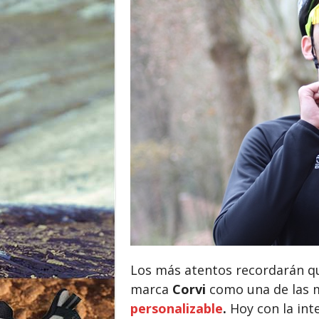
o
r
Los más atentos recordarán q
marca
Corvi
como una de las 
personalizable
.
Hoy con la int