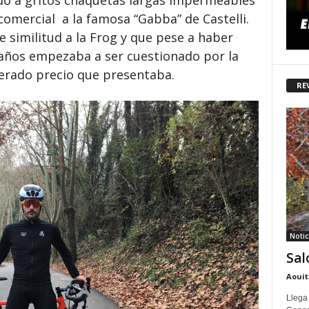
do a gritos chaquetas largas impermeables
 comercial a la famosa “Gabba” de Castelli.
 similitud a la Frog y que pese a haber
s años empezaba a ser cuestionado por la
gerado precio que presentaba.
RE
Notic
Sal
Aouit
Llega