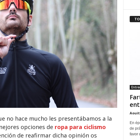
TO
Entr
Far
ent
Aouit
ue no hace mucho les presentábamos a la
En ép
mejores opciones de
ropa para ciclismo
de pr
ención de reafirmar dicha opinión os
favor 