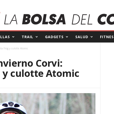
ILLAS
TRAIL
GADGETS
SALUD
FITNES
ta Frog y culotte Atomic
nvierno Corvi:
 y culotte Atomic