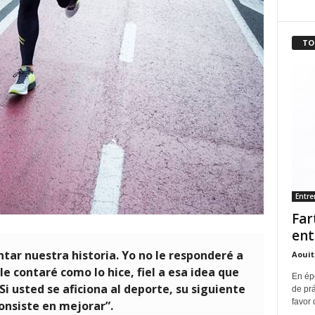
TO
Entr
Far
ent
ar nuestra historia. Yo no le responderé a
Aouit
 contaré como lo hice, fiel a esa idea que
En ép
“Si usted se aficiona al deporte, su siguiente
de pr
favor 
onsiste en mejorar”.