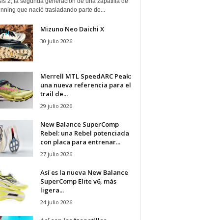
is 2, la segunda generación de una zapatilla de
running que nació trasladando parte de...
Mizuno Neo Daichi X
30 julio 2026
Merrell MTL SpeedARC Peak:
una nueva referencia para el
trail de...
29 julio 2026
New Balance SuperComp
Rebel: una Rebel potenciada
con placa para entrenar...
27 julio 2026
Así es la nueva New Balance
SuperComp Elite v6, más
ligera...
24 julio 2026