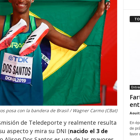
TO
Entr
Far
ent
os posa con la bandera de Brasil / Wagner Carmo (CBat)
Aouit
misión de Teledeporte y realmente resulta
En ép
de pr
su aspecto y mira su DNI (
nacido el 3 de
favor 
eño Alison Dos Santos es una de las mayores