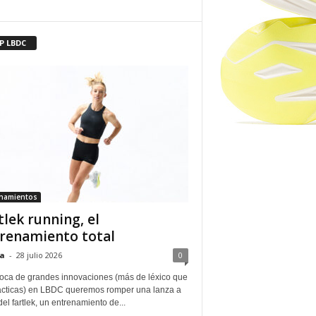
P LBDC
enamientos
tlek running, el
renamiento total
a
-
28 julio 2026
0
oca de grandes innovaciones (más de léxico que
ácticas) en LBDC queremos romper una lanza a
del fartlek, un entrenamiento de...