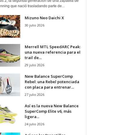
is 2, la segunda generación de una zapatilla de
running que nació trasladando parte de...
Mizuno Neo Daichi X
30 julio 2026
Merrell MTL SpeedARC Peak:
una nueva referencia para el
trail de...
29 julio 2026
New Balance SuperComp
Rebel: una Rebel potenciada
con placa para entrenar...
27 julio 2026
Así es la nueva New Balance
SuperComp Elite v6, más
ligera...
24 julio 2026