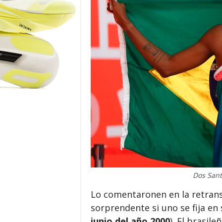
o
r
Dos Sant
Lo comentaronen en la retrans
sorprendente si uno se fija en 
junio del año 2000
). El brasil