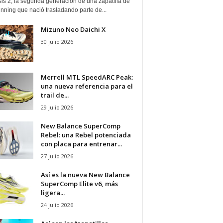
is 2, la segunda generación de una zapatilla de
running que nació trasladando parte de...
Mizuno Neo Daichi X
30 julio 2026
Merrell MTL SpeedARC Peak:
una nueva referencia para el
trail de...
29 julio 2026
New Balance SuperComp
Rebel: una Rebel potenciada
con placa para entrenar...
27 julio 2026
Así es la nueva New Balance
SuperComp Elite v6, más
ligera...
24 julio 2026