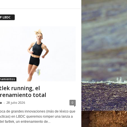
P LBDC
enamientos
tlek running, el
renamiento total
a
-
28 julio 2026
0
oca de grandes innovaciones (más de léxico que
ácticas) en LBDC queremos romper una lanza a
del fartlek, un entrenamiento de...