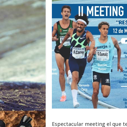
o
r
Espectacular meeting el que 