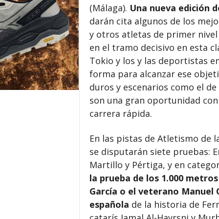
(Málaga).
Una nueva edición d
darán cita algunos de los mej
y otros atletas de primer niv
en el tramo decisivo en esta cl
Tokio y los y las deportistas 
forma para alcanzar ese objeti
duros y escenarios como el de 
son una gran oportunidad con c
carrera rápida.
En las pistas de Atletismo de 
se disputarán siete pruebas: E
Martillo y Pértiga, y en catego
la prueba de los 1.000 metro
García o el veterano Manuel 
española
de la historia de Fer
catarís Jamal Al-Hayrsni y Mu