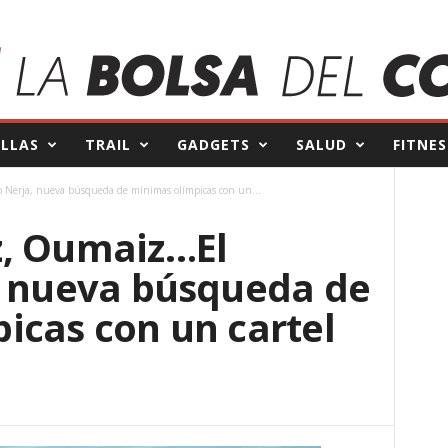
ILLAS
TRAIL
GADGETS
SALUD
FITNES
Nerja, nueva búsqueda de mínimas olímpicas con un...
z, Oumaiz…El
, nueva búsqueda de
icas con un cartel