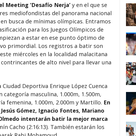
el Meeting ‘Desafío Nerja’
y en el que se
ores mediofondistas del panorama nacional
el en busca de mínimas olímpicas. Entramos
asificación para los Juegos Olímpicos de
empiezan a estar en ese punto óptimo de
vo primordial. Los registros a batir son
este miércoles en la localidad malacitana
ontrincantes de alto nivel para llevar una
la Ciudad Deportiva Enrique López Cuenca
n categoría masculina, 1.000m, 1.500m,
ría femenina, 1.000m, 2.000m y Martillo.
En
s Jesús Gómez, Ignacio Fontes, Mariano
Olmedo intentarán batir la mejor marca
mín Cacho (2:16:13). También estarán los
rbarak Rabi Mohamoud.