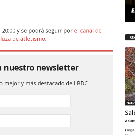
 20:00 y se podrá seguir por
el canal de
RE
luza de atletismo
.
a nuestro newsletter
 lo mejor y más destacado de LBDC
Notic
Sal
Aouit
Llega