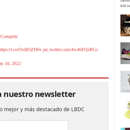
Genes
trail 
rCompetir
https://t.co/OofjFjZH6v
pic.twitter.com/4w46FQzRGc
y 10, 2022
a nuestro newsletter
 lo mejor y más destacado de LBDC