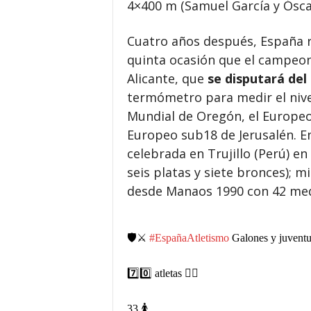
4×400 m (Samuel García y Óscar
Cuatro años después, España re
quinta ocasión que el campeon
Alicante, que
se disputará del
termómetro para medir el nivel
Mundial de Oregón, el Europeo 
Europeo sub18 de Jerusalén. En
celebrada en Trujillo (Perú) e
seis platas y siete bronces); 
desde Manaos 1990 con 42 meda
🛡️⚔️
#EspañaAtletismo
Galones y juventu
7️⃣0️⃣ atletas 👇🏻
33 🚺