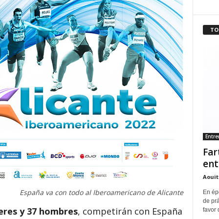
TO
Entr
Far
ent
Aouit
España va con todo al Iberoamericano de Alicante
En ép
de pr
jeres y 37 hombres
, competirán con España
favor 