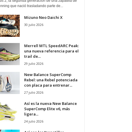
is 2, la segunda generación de una zapatilla de
running que nació trasladando parte de...
Mizuno Neo Daichi X
30 julio 2026
Merrell MTL SpeedARC Peak:
una nueva referencia para el
trail de...
29 julio 2026
New Balance SuperComp
Rebel: una Rebel potenciada
con placa para entrenar...
27 julio 2026
Así es la nueva New Balance
SuperComp Elite v6, más
ligera...
24 julio 2026