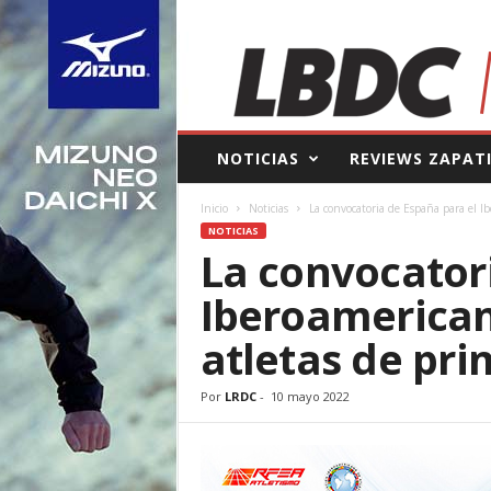
L
NOTICIAS
REVIEWS ZAPAT
a
B
Inicio
Noticias
La convocatoria de España para el Ib
o
NOTICIAS
l
La convocator
s
a
Iberoamerican
d
e
atletas de pri
l
C
o
Por
LRDC
-
10 mayo 2022
r
r
e
d