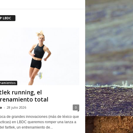
P LBDC
enamientos
tlek running, el
renamiento total
a
-
28 julio 2026
0
oca de grandes innovaciones (más de léxico que
ácticas) en LBDC queremos romper una lanza a
del fartlek, un entrenamiento de...