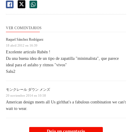
VER COMENTARIOS
Raquel Sánchez Rodríguez
18 abril 2012 en 16:39
Excelente articulo Rubén !
Da una buena idea de un tipo de zapatilla "minimalista", que parece
ideal para el asfalto y ritmos "vivos"
Salu2
モンクレール ダウン メンズ
20 noviembre 2014 en 10:58
American design meets all Us girlthat's a fabulous combination we can't
wait to wear.
Deja un comentario