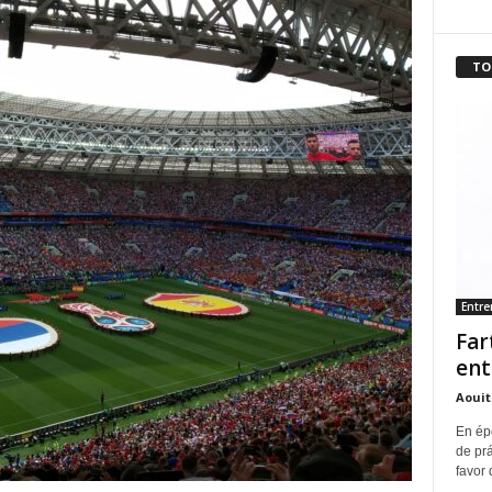
TO
Entr
Far
ent
Aouit
En ép
de pr
favor 