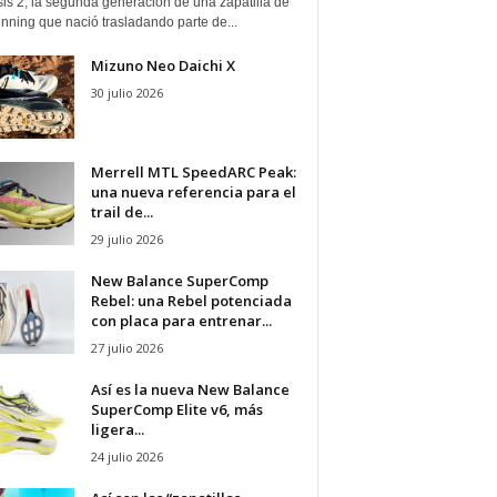
is 2, la segunda generación de una zapatilla de
running que nació trasladando parte de...
Mizuno Neo Daichi X
30 julio 2026
Merrell MTL SpeedARC Peak:
una nueva referencia para el
trail de...
29 julio 2026
New Balance SuperComp
Rebel: una Rebel potenciada
con placa para entrenar...
27 julio 2026
Así es la nueva New Balance
SuperComp Elite v6, más
ligera...
24 julio 2026