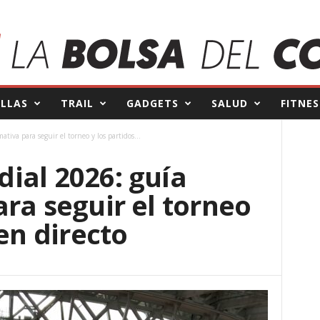
ILLAS
TRAIL
GADGETS
SALUD
FITNES
iva para seguir el torneo y los partidos...
ial 2026: guía
ra seguir el torneo
 en directo