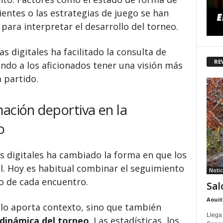
ientes o las estrategias de juego se han
para interpretar el desarrollo del torneo.
 digitales ha facilitado la consulta de
RE
ndo a los aficionados tener una visión más
 partido.
mación deportiva en la
o
s digitales ha cambiado la forma en que los
l. Hoy es habitual combinar el seguimiento
Notic
io de cada encuentro.
Sal
Aouit
olo aporta contexto, sino que también
Llega
dinámica del torneo
. Las estadísticas, los