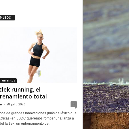
P LBDC
enamientos
tlek running, el
renamiento total
a
-
28 julio 2026
0
oca de grandes innovaciones (más de léxico que
ácticas) en LBDC queremos romper una lanza a
del fartlek, un entrenamiento de...