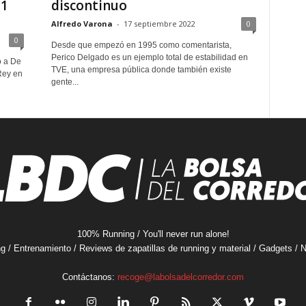
 1
discontinuo
Alfredo Varona
-
17 septiembre 2022
0
0
Desde que empezó en 1995 como comentarista,
Perico Delgado es un ejemplo total de estabilidad en
o a De
TVE, una empresa pública donde también existe
Rey en
gente...
100% Running / You'll never run alone!
ng / Entrenamiento / Reviews de zapatillas de running y material / Gadgets /
Contáctanos:
recoge@labolsadelcorredor.com