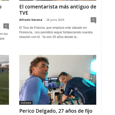
o
El comentarista más antiguo de
TVE
Alfredo Varona
-
28 junio 2024
0
0
El Tour de Francia, que empieza este sábado en
Florencia, nos permitirá seguir fortaleciendo nuestra
en los
relación con él. Ya son 29 años desde la...
 que
Ciclismo
Perico Delgado, 27 años de fijo