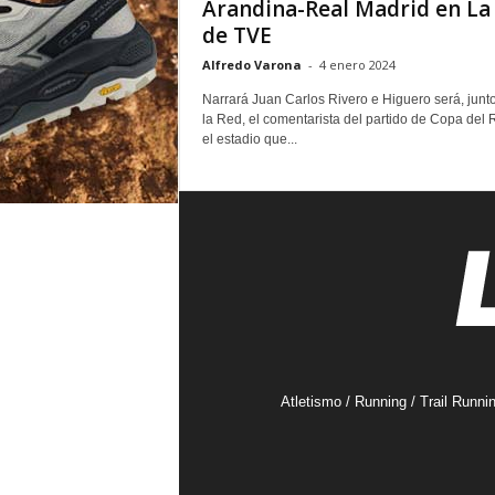
Arandina-Real Madrid en La
de TVE
Alfredo Varona
-
4 enero 2024
Narrará Juan Carlos Rivero e Higuero será, junt
la Red, el comentarista del partido de Copa del 
el estadio que...
Atletismo / Running / Trail Runni