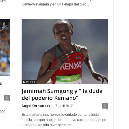
 40%
Gante-Wevelgem y en una etapa del Giro...
a
Noticias
Jemimah Sumgong y “ la duda
del poderío Keniano”
0
Angel Fernandez
-
7 abril 2017
0
.000
Esta mañana nos hemos levantado con una triste
.
noticia, porque hablar de un nuevo caso de dopaje en
el deporte de alto nivel siempre...