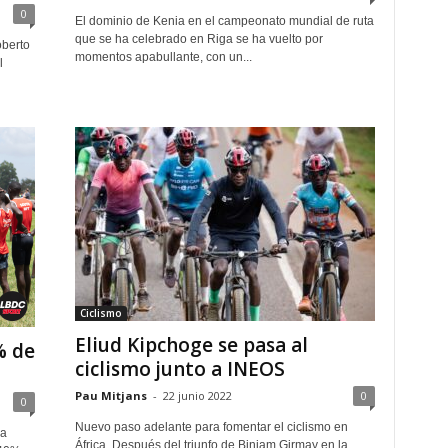
0
El dominio de Kenia en el campeonato mundial de ruta
que se ha celebrado en Riga se ha vuelto por
berto
momentos apabullante, con un...
l
Ciclismo
Eliud Kipchoge se pasa al
% de
ciclismo junto a INEOS
Pau Mitjans
-
22 junio 2022
0
0
Nuevo paso adelante para fomentar el ciclismo en
 a
África. Después del triunfo de Biniam Girmay en la