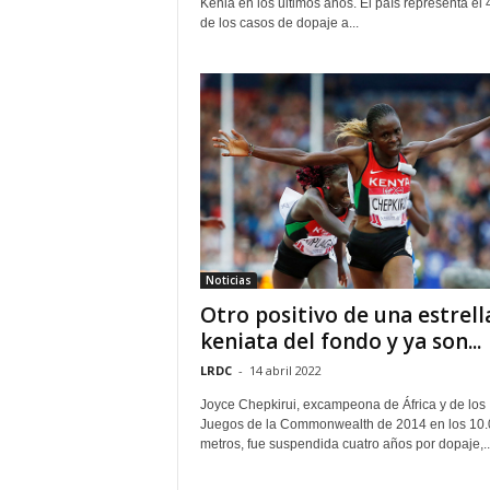
Kenia en los últimos años. El país representa el
de los casos de dopaje a...
Noticias
Otro positivo de una estrell
keniata del fondo y ya son...
LRDC
-
14 abril 2022
Joyce Chepkirui, excampeona de África y de los
Juegos de la Commonwealth de 2014 en los 10
metros, fue suspendida cuatro años por dopaje,..