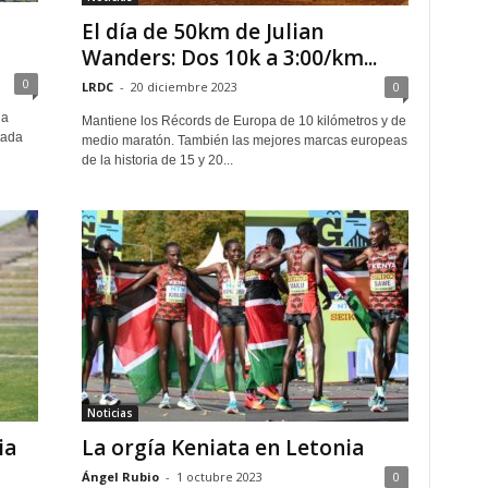
El día de 50km de Julian
Wanders: Dos 10k a 3:00/km...
0
LRDC
-
20 diciembre 2023
0
la
Mantiene los Récords de Europa de 10 kilómetros y de
tada
medio maratón. También las mejores marcas europeas
de la historia de 15 y 20...
Noticias
ia
La orgía Keniata en Letonia
Ángel Rubio
-
1 octubre 2023
0