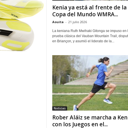
o
Kenia ya está al frente de la
r
Copa del Mundo WMRA...
Aouita
-
21 julio 2026
La keniana Ruth Mwihaki Gitonga se impuso en 
prueba clásica del Vauban Mountain Trail, dispu
en Briançon, y asumió el liderato de la...
Noticias
Rober Aláiz se marcha a Ken
con los Juegos en el...