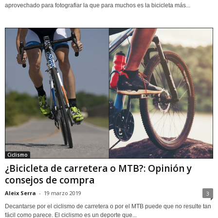
aprovechado para fotografiar la que para muchos es la bicicleta más...
Ciclismo
¿Bicicleta de carretera o MTB?: Opinión y
consejos de compra
Aleix Serra
-
19 marzo 2019
3
Decantarse por el ciclismo de carretera o por el MTB puede que no resulte tan
fácil como parece. El ciclismo es un deporte que...