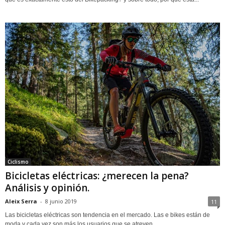
Ciclismo
Bicicletas eléctricas: ¿merecen la pena?
Análisis y opinión.
Aleix Serra
-
8 junio 2019
11
Las bicicletas eléctricas son tendencia en el mercado. Las e bikes están de
moda y cada vez son más los usuarios que se atreven...