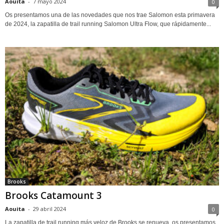
Aouita
-
7 mayo 2024
0
Os presentamos una de las novedades que nos trae Salomon esta primavera
de 2024, la zapatilla de trail running Salomon Ultra Flow, que rápidamente...
Brooks
Brooks Catamount 3
Aouita
-
29 abril 2024
0
La zapatilla de trail running más veloz de Brooks se renueva, os presentamos