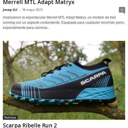
Merrell MTL Adapt Matryx
Josep Gil
-
18 mayo 2025
0
Analizamos la espectacular Merrell MTL Adapt Matryx, un modelo de trail
running con un aspecto contundente. Equipada para cualquier recorrido (pero,
especialmente para carreras...
Noticias
Scarpa Ribelle Run 2