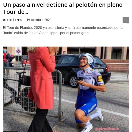
Un paso a nivel detiene al pelotón en pleno
Tour de...
Aleix Serra
-
19 octubre 2020
0
El Tour de Flandes 2020 ya es historia y será eternamente recordado por la
"tonta" caída de Julian Alaphilippe , por el primer gran...