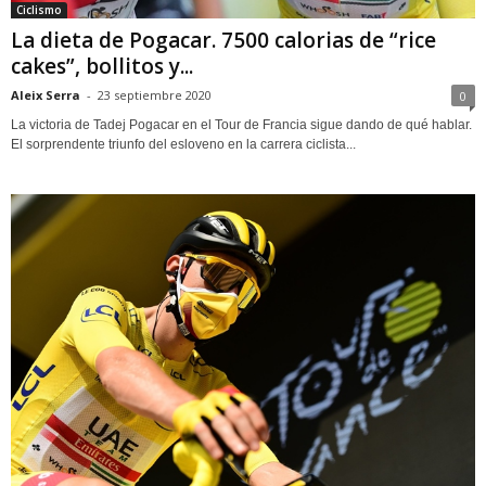
Ciclismo
La dieta de Pogacar. 7500 calorias de “rice
cakes”, bollitos y...
Aleix Serra
-
23 septiembre 2020
0
La victoria de Tadej Pogacar en el Tour de Francia sigue dando de qué hablar.
El sorprendente triunfo del esloveno en la carrera ciclista...