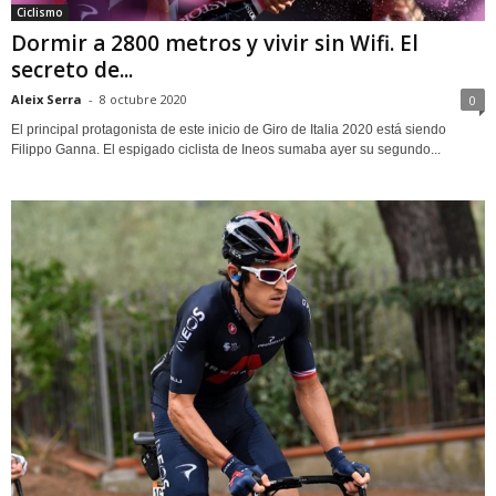
Ciclismo
Dormir a 2800 metros y vivir sin Wifi. El
secreto de...
Aleix Serra
-
8 octubre 2020
0
El principal protagonista de este inicio de Giro de Italia 2020 está siendo
Filippo Ganna. El espigado ciclista de Ineos sumaba ayer su segundo...