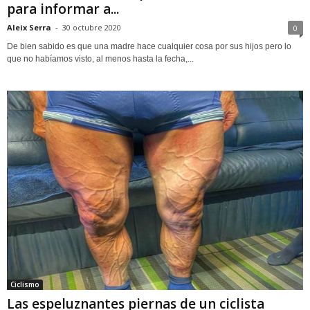
para informar a...
Aleix Serra
-
30 octubre 2020
0
De bien sabido es que una madre hace cualquier cosa por sus hijos pero lo
que no habíamos visto, al menos hasta la fecha,...
Ciclismo
Las espeluznantes piernas de un ciclista