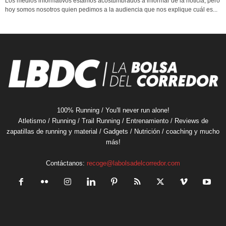
Los medios informativos estamos acostumbrados a informar de la noticia, pero
hoy somos nosotros quien pedimos a la audiencia que nos explique cuál es...
100% Running / You'll never run alone!
Atletismo / Running / Trail Running / Entrenamiento / Reviews de
zapatillas de running y material / Gadgets / Nutrición / coaching y mucho
más!
Contáctanos:
recoge@labolsadelcorredor.com