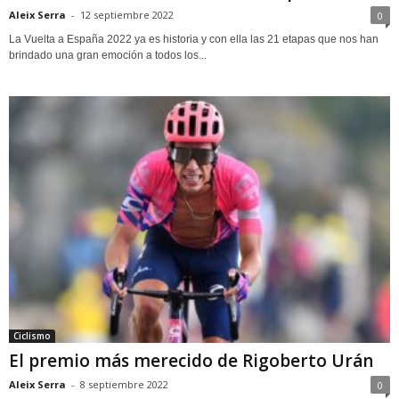
Aleix Serra
-
12 septiembre 2022
0
La Vuelta a España 2022 ya es historia y con ella las 21 etapas que nos han
brindado una gran emoción a todos los...
Ciclismo
El premio más merecido de Rigoberto Urán
Aleix Serra
-
8 septiembre 2022
0