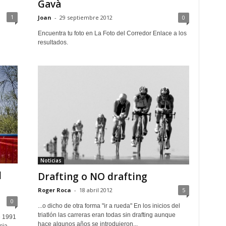
Gavà
1
Joan
-
29 septiembre 2012
0
Encuentra tu foto en La Foto del Corredor Enlace a los
resultados.
Noticias
l
Drafting o NO drafting
Roger Roca
-
18 abril 2012
5
0
...o dicho de otra forma "ir a rueda" En los inicios del
triatlón las carreras eran todas sin drafting aunque
e 1991
hace algunos años se introdujeron...