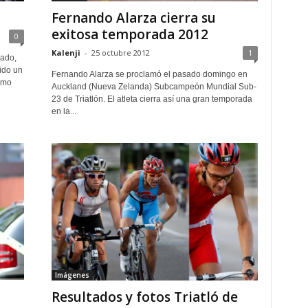
Fernando Alarza cierra su
exitosa temporada 2012
0
Kalenji
-
25 octubre 2012
1
ado,
sido un
Fernando Alarza se proclamó el pasado domingo en
omo
Auckland (Nueva Zelanda) Subcampeón Mundial Sub-
23 de Triatlón. El atleta cierra así una gran temporada
en la...
Imágenes
Resultados y fotos Triatló de