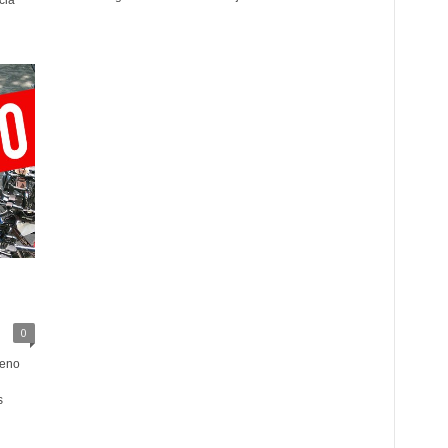
cia
0
leno
s