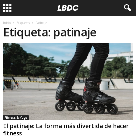
Inicio
Etiquetas
Patinaje
Etiqueta: patinaje
Fitness & Yoga
El patinaje: La forma más divertida de hacer
fitness