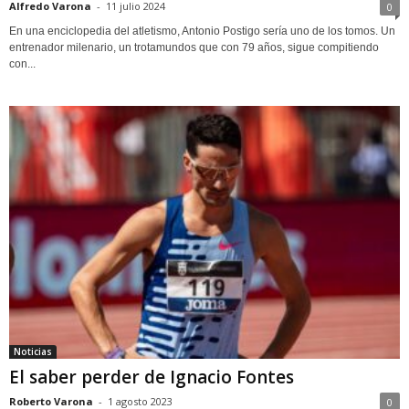
Alfredo Varona
-
11 julio 2024
0
En una enciclopedia del atletismo, Antonio Postigo sería uno de los tomos. Un
entrenador milenario, un trotamundos que con 79 años, sigue compitiendo
con...
Noticias
El saber perder de Ignacio Fontes
Roberto Varona
-
1 agosto 2023
0