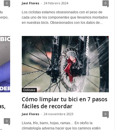
0
Javi Flores
-
24 febrero 2024
0
tu
Los ciclistas estamos obsesionados con el peso de
uerpo,
cada uno de los componentes que llevamos montados
en nuestras bicis. Obsesionados con los datos de...
Ciclismo
Cómo limpiar tu bici en 7 pasos
as,
fáciles de recordar
Javi Flores
-
24 noviembre 2023
0
0
Lluvia, frío, barro, hojas, ramas… En otoño la
climatología adversa hacer que los caminos estén