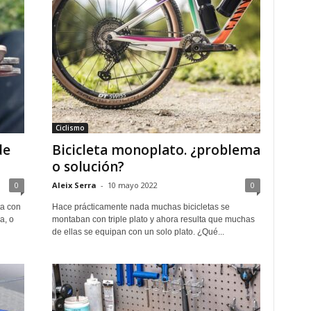
Ciclismo
de
Bicicleta monoplato. ¿problema
o solución?
0
Aleix Serra
-
10 mayo 2022
0
ta con
Hace prácticamente nada muchas bicicletas se
a, o
montaban con triple plato y ahora resulta que muchas
de ellas se equipan con un solo plato. ¿Qué...