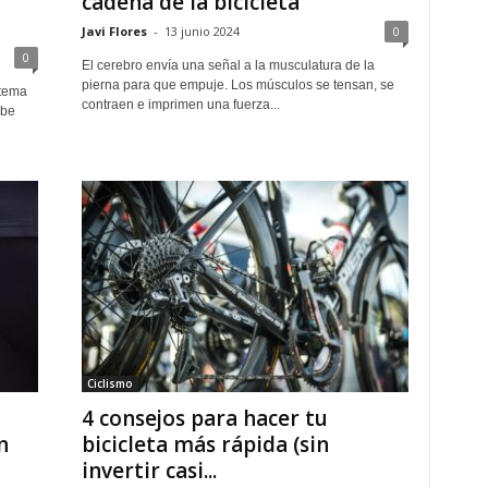
cadena de la bicicleta
Javi Flores
-
13 junio 2024
0
0
El cerebro envía una señal a la musculatura de la
pierna para que empuje. Los músculos se tensan, se
stema
contraen e imprimen una fuerza...
ebe
Ciclismo
4 consejos para hacer tu
n
bicicleta más rápida (sin
invertir casi...