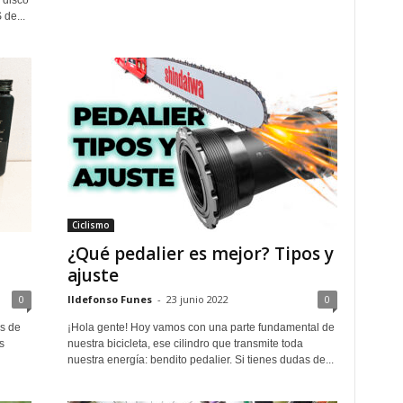
 disco
de...
Ciclismo
¿Qué pedalier es mejor? Tipos y
ajuste
0
Ildefonso Funes
-
23 junio 2022
0
s de
¡Hola gente! Hoy vamos con una parte fundamental de
s
nuestra bicicleta, ese cilindro que transmite toda
nuestra energía: bendito pedalier. Si tienes dudas de...