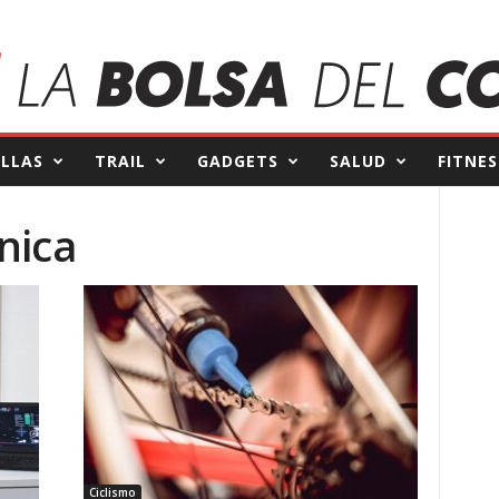
ILLAS
TRAIL
GADGETS
SALUD
FITNES
nica
Ciclismo