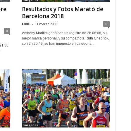
bre
Resultados y Fotos Marató de
Barcelona 2018
LBDC
-
11 marzo 2018
0
0
Anthony Marítim ganó con un registro de 2h.08:08, su
mejor marca personal, y su compatriota Ruth Chebitok,
con 2h.25:49, se han impuesto en categoría...
21:38
e
Imágenes