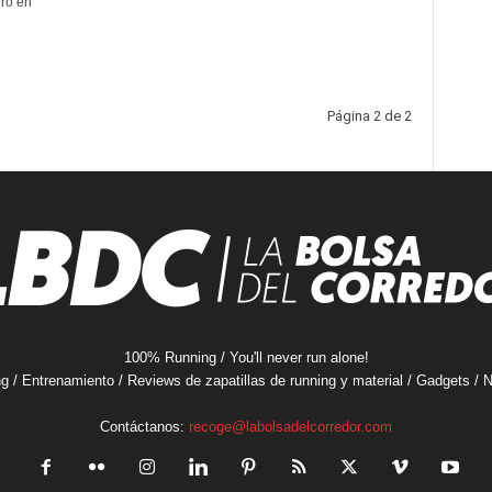
ero en
Página 2 de 2
100% Running / You'll never run alone!
ng / Entrenamiento / Reviews de zapatillas de running y material / Gadgets /
Contáctanos:
recoge@labolsadelcorredor.com