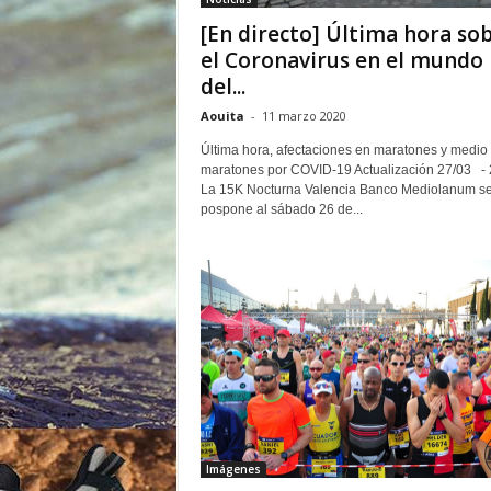
o
[En directo] Última hora so
r
el Coronavirus en el mundo
del...
Aouita
-
11 marzo 2020
Última hora, afectaciones en maratones y medio
maratones por COVID-19 Actualización 27/03 - 
La 15K Nocturna Valencia Banco Mediolanum s
pospone al sábado 26 de...
Imágenes