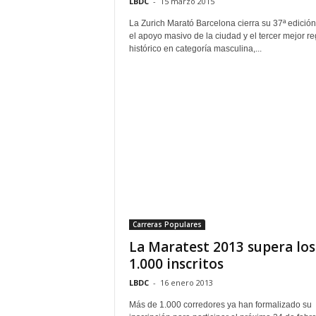
LBDC
-
15 marzo 2015
La Zurich Marató Barcelona cierra su 37ª edició
el apoyo masivo de la ciudad y el tercer mejor re
histórico en categoría masculina,...
Carreras Populares
La Maratest 2013 supera los
1.000 inscritos
LBDC
-
16 enero 2013
Más de 1.000 corredores ya han formalizado su