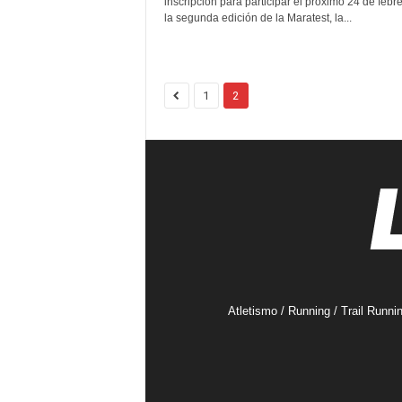
inscripción para participar el próximo 24 de febr
la segunda edición de la Maratest, la...
1
2
Atletismo / Running / Trail Runni