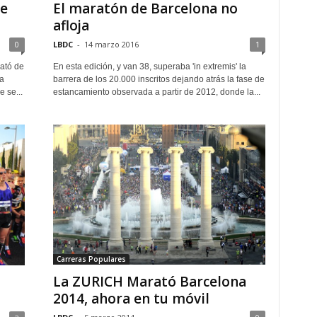
de
El maratón de Barcelona no
afloja
0
LBDC
-
14 marzo 2016
1
ató de
En esta edición, y van 38, superaba 'in extremis' la
a
barrera de los 20.000 inscritos dejando atrás la fase de
 se...
estancamiento observada a partir de 2012, donde la...
Carreras Populares
La ZURICH Marató Barcelona
2014, ahora en tu móvil