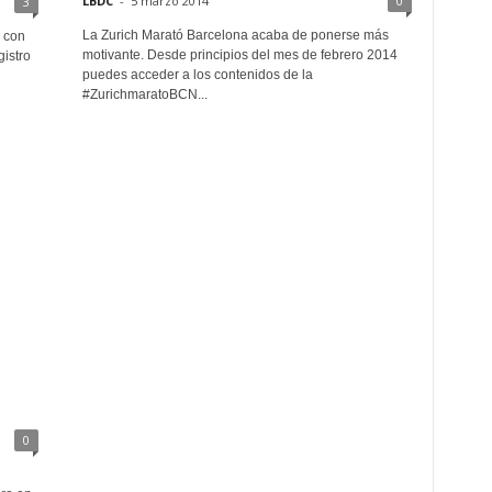
LBDC
-
5 marzo 2014
0
3
La Zurich Marató Barcelona acaba de ponerse más
n con
motivante. Desde principios del mes de febrero 2014
gistro
puedes acceder a los contenidos de la
#ZurichmaratoBCN...
0