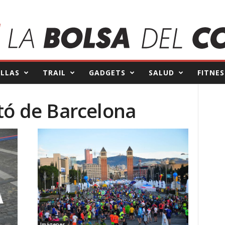
ILLAS
TRAIL
GADGETS
SALUD
FITNES
tó de Barcelona
Imágenes