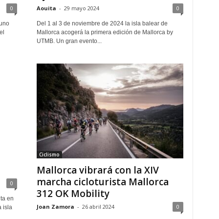
0
Aouita
-
29 mayo 2024
0
 uno
Del 1 al 3 de noviembre de 2024 la isla balear de
el
Mallorca acogerá la primera edición de Mallorca by
UTMB. Un gran evento...
Ciclismo
Mallorca vibrará con la XIV
marcha cicloturista Mallorca
0
312 OK Mobility
ta en
Joan Zamora
-
26 abril 2024
0
 isla