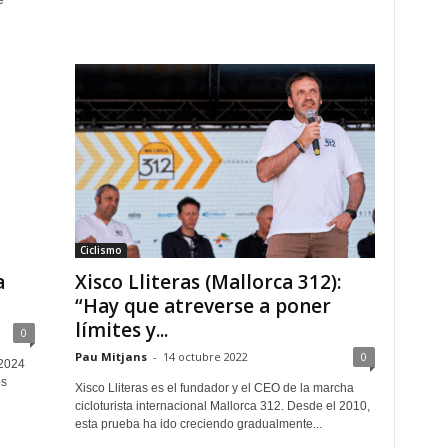
e
Ciclismo
a
Xisco Lliteras (Mallorca 312):
“Hay que atreverse a poner
límites y...
0
Pau Mitjans
-
14 octubre 2022
0
 2024
os
Xisco Lliteras es el fundador y el CEO de la marcha
cicloturista internacional Mallorca 312. Desde el 2010,
esta prueba ha ido creciendo gradualmente...