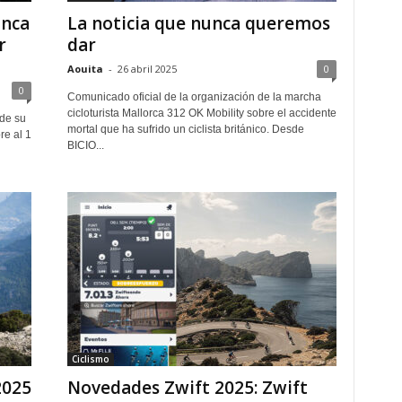
anca
La noticia que nunca queremos
r
dar
Aouita
-
26 abril 2025
0
0
Comunicado oficial de la organización de la marcha
cicloturista Mallorca 312 OK Mobility sobre el accidente
de su
mortal que ha sufrido un ciclista británico. Desde
re al 1
BICIO...
Ciclismo
2025
Novedades Zwift 2025: Zwift