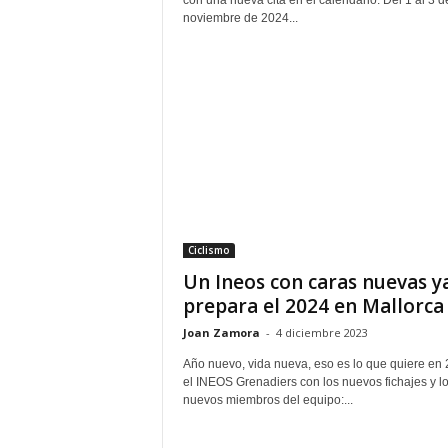
con una nueva cita en el calendario. Del 1 al 3 d
noviembre de 2024...
Ciclismo
Un Ineos con caras nuevas y
prepara el 2024 en Mallorca
Joan Zamora
-
4 diciembre 2023
Año nuevo, vida nueva, eso es lo que quiere en
el INEOS Grenadiers con los nuevos fichajes y l
nuevos miembros del equipo:...